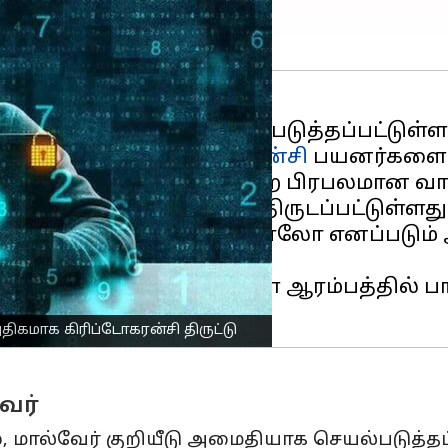
ர் கிரைம்
மோடி அம்பலப்படுத்தப்பட்டுள்ளது,
சன்கள் மூலம்
கிரிப்டோகரன்சி
பயனர்களை க
s மற்றும் Rabby Wallet போன்ற பிரபலமான 
ிகமான கிரிப்டோகரன்சி திருடப்பட்டுள்ளது
ிபுணர்கள் எக்ஸ்டென்ஷன் ஹாலோ எனப்படும
் கிரைம் மோசடியாளர்கள் ஆரம்பத்தில் 
திகமாக கிரிப்டோகரன்சி திருட்டு
ேர்
, மால்வேர் குறியீடு அமைதியாக செயல்படுத்தப