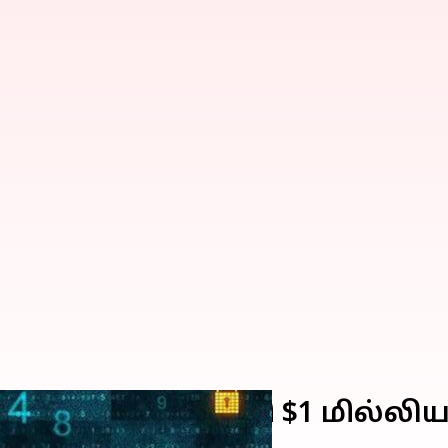
ளை பயன்படுத்தி $1 மில்லிய