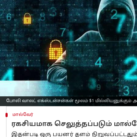
எழுதியவர்
Aug 11, 2025
11:15 am
Sekar Chinnappan
செய்தி முன்னோட்டம்
GreedyBear என்ற பெரிய அளவிலான
சைப
மேற்பட்ட மோசடியான பிரவுசர் எக்ஸ்டன்
இதன் மூலம் MetaMask, TronLink, Exodu
துணை நிரல்கள், $1 மில்லியனுக்கும் அத
கோய் செக்யூரிட்டியின் பாதுகாப்பு ந
நடந்துள்ளதாக வெளிப்படுத்தி உள்ளனர்.
பயனர்களின் நம்பிக்கையைப் பெற சைபர
போலி வாலட் எக்ஸ்டன்சன்கள் மூலம் $1 மில்லியனுக்கும் அ
மால்வேர்
ரகசியமாக செலுத்தப்படும் மால்வ
இதன்படி ஒரு பயனர் தளம் நிறுவப்பட்டதும்