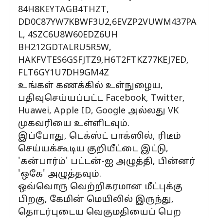
84H8KEYTAGB4THZT,
DD0C87YW7KBWF3U2,6EVZP2VUWM437PA
L, 4SZC6U8W60EDZ6UH
BH212GDTALRU5R5W,
HAKFVTES6GSFJTZ9,H6T2FTKZ77KEJ7ED,
FLT6GY1U7DH9GM4Z
உங்கள் கணக்கில் உள்நுழைய,
பதிவுசெய்யப்பட்ட Facebook, Twitter,
Huawei, Apple ID, Google அல்லது VK
முகவரியை உள்ளிடவும்.
இப்போது, டெக்ஸ்ட் பாக்ஸில், ரிடீம்
செய்யக்கூடிய குறியீட்டை இட்டு,
'கன்பார்ம்' பட்டன்-ஐ அழுத்தி, பின்னர்
'ஒகே' அழுத்தவும்.
ஒவ்வொரு வெற்றிகரமான மீட்புக்கு
பிறகு, கேமின் மெயிலில் இருந்து,
தொடர்புடைய வெகுமதியைப் பெற