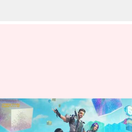
Free Fire MAX இலவச
குறியீடுகள்: அக்டோபர் 21-
க்கான குறியீடுகள்