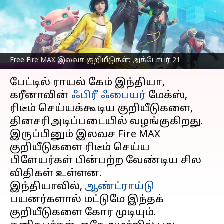
பெறுவதற்கான
வழிமுறைகள்
எழுதியவர்
Oct 21, 2023
09:03 am
Sindhuja SM
Free Fire MAX இலவச குறியீடுகள்: அக்டோபர் 21
செய்தி முன்னோட்டம்
பேட்டில் ராயல் கேம் இந்தியா,
கரீனாவின்
ஃபிரீ ஃபையர்
மேக்ஸ்,
ரிடீம் செய்யக்கூடிய குறியீடுகளை,
தினசரிஅடிப்படையில் வழங்குகிறது.
இருப்பினும் இலவச Fire MAX
குறியீடுகளை ரிடீம் செய்ய
பிளேயர்கள் பின்பற்ற வேண்டிய சில
விதிகள் உள்ளன.
இந்தியாவில்,
ஆண்ட்ராய்டு
பயனர்களால் மட்டுமே இந்தக்
குறியீடுகளை கோர முடியும்.