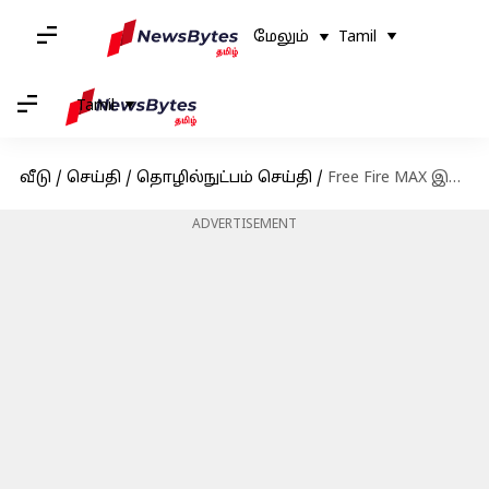
மேலும்
Tamil
Tamil
வீடு
/
செய்தி
/
தொழில்நுட்பம் செய்தி
/
Free Fire MAX இலவச குறியீடுகள்: அக்டோபர் 21-க்கான குறியீடுகள் பெறுவதற்கான வழிமுறைகள்
ADVERTISEMENT