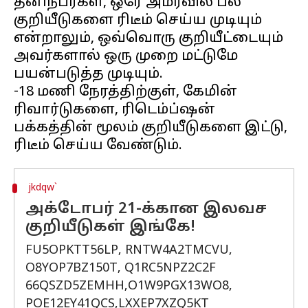
தனிநபர்கள், ஒரே அமர்வில் பல
குறியீடுகளை ரிடீம் செய்ய முடியும்
என்றாலும், ஒவ்வொரு குறியீட்டையும்
அவர்களால் ஒரு முறை மட்டுமே
பயன்படுத்த முடியும்.
-18 மணி நேரத்திற்குள், கேமின்
ரிவார்டுகளை, ரிடெம்ப்ஷன்
பக்கத்தின் மூலம் குறியீடுகளை இட்டு,
jkdqw`
அக்டோபர் 21-க்கான இலவச
குறியீடுகள் இங்கே!
FU5OPKTT56LP, RNTW4A2TMCVU,
O8YOP7BZ150T, Q1RC5NPZ2C2F
66QSZD5ZEMHH,O1W9PGX13WO8,
POE12EY41QCS,LXXEP7XZQ5KT