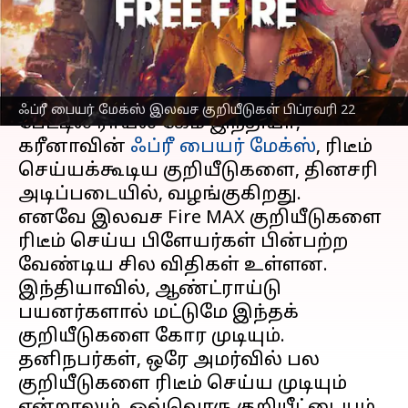
வழிமுறைகள்;
எழுதியவர்
Feb 22, 2023
10:27 am
Siranjeevi
செய்தி முன்னோட்டம்
ஃப்ரீ பையர் மேக்ஸ் இலவச குறியீடுகள் பிப்ரவரி 22
பேட்டில் ராயல் கேம் இந்தியா,
கரீனாவின்
ஃப்ரீ பையர் மேக்ஸ்
, ரிடீம்
செய்யக்கூடிய குறியீடுகளை, தினசரி
அடிப்படையில், வழங்குகிறது.
எனவே இலவச Fire MAX குறியீடுகளை
ரிடீம் செய்ய பிளேயர்கள் பின்பற்ற
வேண்டிய சில விதிகள் உள்ளன.
இந்தியாவில், ஆண்ட்ராய்டு
பயனர்களால் மட்டுமே இந்தக்
குறியீடுகளை கோர முடியும்.
தனிநபர்கள், ஒரே அமர்வில் பல
குறியீடுகளை ரிடீம் செய்ய முடியும்