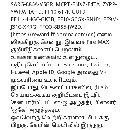
SARG-886A-V5GR, MCPT-ENXZ-E4TA, ZYPP-
YWRW-IAHD, FF10-617K-GUF9.
FE11-HHGC-GK3B, FF10-GCGX-RNHY, FF9M-
J31C-XKRG, FFCO-8BS5-JW2D.
(https://reward.ff.garena.com/en) என்ற
லிங்கிற்கு சென்று, இலவச Fire MAX
குறியீடுகளைப் பெறலாம்.
உங்கள் கணக்கில் உள்நுழைய,
பதிவுசெய்யப்பட்ட Facebook, Twitter,
Huawei, Apple ID, Google அல்லது VK
முகவரியை உள்ளிடவும்.
இப்போது, டெக்ஸ்ட் பாக்ஸில், ரிடீம்
செய்யக்கூடிய குறியீட்டை இட்டு,
'கன்பார்ம்' பட்டன்-ஐ அழுத்தி, பின்னர்
'ஒகே' அழுத்தவும்.
ஒவ்வொரு வெற்றிகரமான மீட்புக்கு
பிறகு, கேமின் மெயிலில் இருந்து,