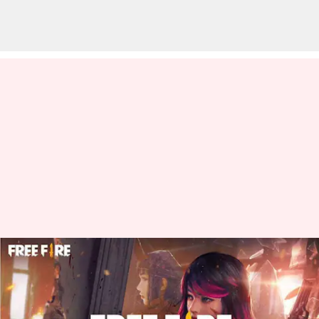
பிப்ரவரி 22க்கான Free Fire
MAX இலவச குறியீடுகள் -
பெறுவதற்கான