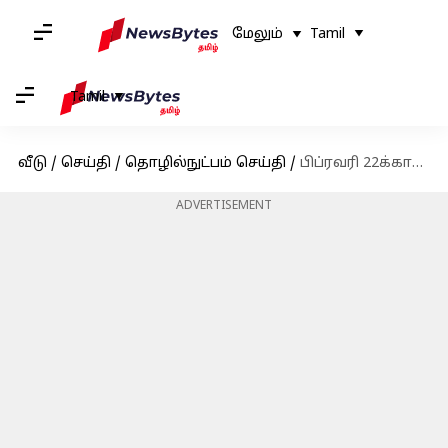
மேலும்
Tamil
Tamil
வீடு
/
செய்தி
/
தொழில்நுட்பம் செய்தி
/
பிப்ரவரி 22க்கான Free Fire MAX இலவச குறியீடுகள் - பெறுவதற்கான வழிமுறைகள்;
ADVERTISEMENT