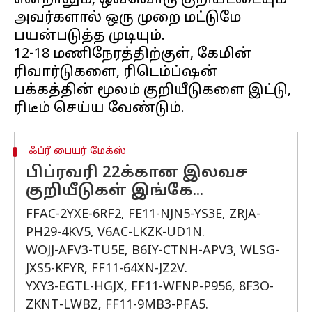
என்றாலும், ஒவ்வொரு குறியீட்டையும்
அவர்களால் ஒரு முறை மட்டுமே
பயன்படுத்த முடியும்.
12-18 மணிநேரத்திற்குள், கேமின்
ரிவார்டுகளை, ரிடெம்ப்ஷன்
பக்கத்தின் மூலம் குறியீடுகளை இட்டு,
ஃப்ரீ பையர் மேக்ஸ்
பிப்ரவரி 22க்கான இலவச
குறியீடுகள் இங்கே...
FFAC-2YXE-6RF2, FE11-NJN5-YS3E, ZRJA-
PH29-4KV5, V6AC-LKZK-UD1N.
WOJJ-AFV3-TU5E, B6IY-CTNH-APV3, WLSG-
JXS5-KFYR, FF11-64XN-JZ2V.
YXY3-EGTL-HGJX, FF11-WFNP-P956, 8F3O-
ZKNT-LWBZ, FF11-9MB3-PFA5.