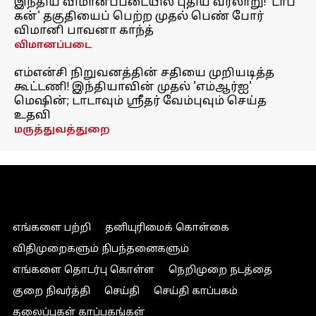
இந்திய விமானப்படையில் புதிய வரலாறு! 'டாப்
கன்' தகுதியைப் பெற்ற முதல் பெண் போர்
விமானி பாவனா காந்த்
விமானப்படை
எம்என்சி நிறுவனத்தின் சதியை முறியடித்த
கூட்டணி! இந்தியாவின் முதல் 'எம்ஆர்ஐ'
மெஷின்; டாடாவும் ஸ்ரீதர் வேம்புவும் செய்த
உதவி
மருத்துவத்துறை
எங்களை பற்றி
தனியுரிமைக் கொள்கை
விதிமுறைகளும் நிபந்தனைகளும்
எங்களை தொடர்பு கொள்ள
நெறிமுறை நடத்தை
குறை நிவர்த்தி
செய்தி
செய்தி காப்பகம்
தலைப்புகள் காப்பகங்கள்