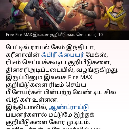
பெறுவதற்கான
வழிமுறைகள்
எழுதியவர்
Sep 10, 2023
11:01 am
Prasanna Venkatesh
Free Fire MAX இலவச குறியீடுகள்: செப்டம்பர் 10
செய்தி முன்னோட்டம்
பேட்டில் ராயல் கேம் இந்தியா,
கரீனாவின்
ஃபிரீ ஃபையர்
மேக்ஸ்,
ரிடீம் செய்யக்கூடிய குறியீடுகளை,
தினசரிஅடிப்படையில், வழங்குகிறது.
இருப்பினும் இலவச Fire MAX
குறியீடுகளை ரிடீம் செய்ய
பிளேயர்கள் பின்பற்ற வேண்டிய சில
விதிகள் உள்ளன.
இந்தியாவில்,
ஆண்ட்ராய்டு
பயனர்களால் மட்டுமே இந்தக்
குறியீடுகளை கோர முடியும்.