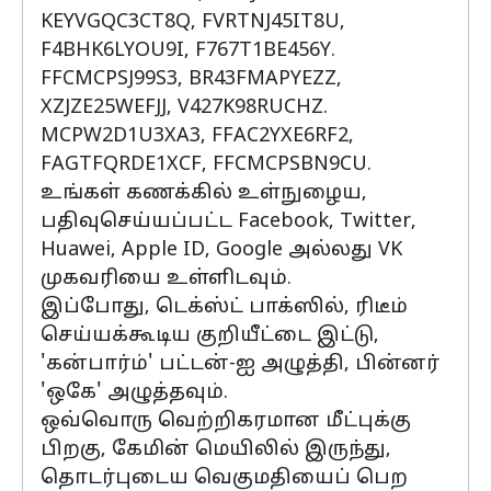
KEYVGQC3CT8Q, FVRTNJ45IT8U,
F4BHK6LYOU9I, F767T1BE456Y.
FFCMCPSJ99S3, BR43FMAPYEZZ,
XZJZE25WEFJJ, V427K98RUCHZ.
MCPW2D1U3XA3, FFAC2YXE6RF2,
FAGTFQRDE1XCF, FFCMCPSBN9CU.
உங்கள் கணக்கில் உள்நுழைய,
பதிவுசெய்யப்பட்ட Facebook, Twitter,
Huawei, Apple ID, Google அல்லது VK
முகவரியை உள்ளிடவும்.
இப்போது, டெக்ஸ்ட் பாக்ஸில், ரிடீம்
செய்யக்கூடிய குறியீட்டை இட்டு,
'கன்பார்ம்' பட்டன்-ஐ அழுத்தி, பின்னர்
'ஒகே' அழுத்தவும்.
ஒவ்வொரு வெற்றிகரமான மீட்புக்கு
பிறகு, கேமின் மெயிலில் இருந்து,
தொடர்புடைய வெகுமதியைப் பெற