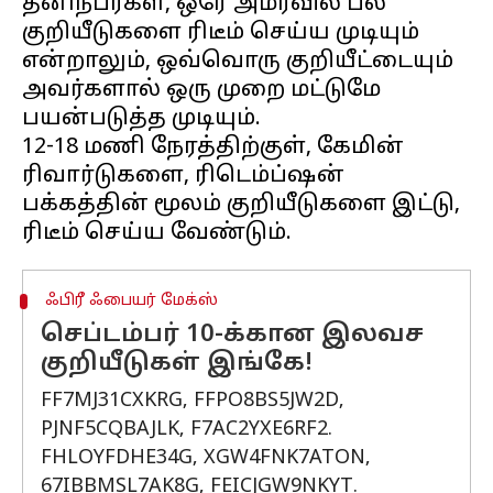
தனிநபர்கள், ஒரே அமர்வில் பல
குறியீடுகளை ரிடீம் செய்ய முடியும்
என்றாலும், ஒவ்வொரு குறியீட்டையும்
அவர்களால் ஒரு முறை மட்டுமே
பயன்படுத்த முடியும்.
12-18 மணி நேரத்திற்குள், கேமின்
ரிவார்டுகளை, ரிடெம்ப்ஷன்
பக்கத்தின் மூலம் குறியீடுகளை இட்டு,
ஃபிரீ ஃபையர் மேக்ஸ்
செப்டம்பர் 10-க்கான இலவச
குறியீடுகள் இங்கே!
FF7MJ31CXKRG, FFPO8BS5JW2D,
PJNF5CQBAJLK, F7AC2YXE6RF2.
FHLOYFDHE34G, XGW4FNK7ATON,
67IBBMSL7AK8G, FEICJGW9NKYT.