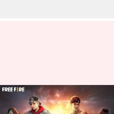
Free Fire MAX இலவச
குறியீடுகள்: செப்டம்பர் 10-
க்கான குறியீடுகள்