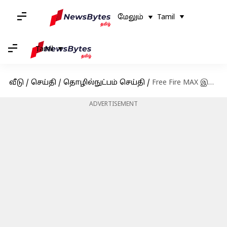
மேலும்
Tamil
Tamil
வீடு
/
செய்தி
/
தொழில்நுட்பம் செய்தி
/
Free Fire MAX இலவச குறியீடுகள்: செப்டம்பர் 10-க்கான குறியீடுகள் பெறுவதற்கான வழிமுறைகள்
ADVERTISEMENT