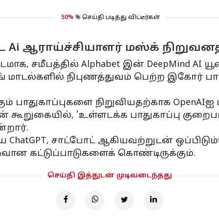
50%
% செய்தி படித்து விட்டீர்கள்
்ட Ai ஆராய்ச்சியாளர் மஸ்க் நிறுவ
்டமாக, சமீபத்தில் Alphabet இன் DeepMind AI 
 மாடல்களில் நிபுணத்துவம் பெற்ற இகோர் பா
் பாதுகாப்புகளை நிறுவியதற்காக OpenAIஐ மஸ
ின் கூறுகையில், 'உள்ளடக்க பாதுகாப்பு குறை
்றார்.
ிய ChatGPT, சாட்போட் ஆகியவற்றுடன் ஒப்பிடும
வான கட்டுப்பாடுகளைக் கொண்டிருக்கும்.
செய்தி இத்துடன் முடிவடைந்தது