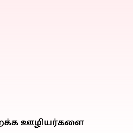
மிறக்க ஊழியர்களை