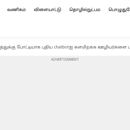
வணிகம்
விளையாட்டு
தொழில்நுட்பம்
பொழுதுப
த்துக்கு போட்டியாக புதிய chatbotஐ களமிறக்க ஊழியர்களை 
ADVERTISEMENT