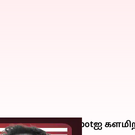
ோட்டியாக புதிய chatbotஐ கள
 மஸ்க்