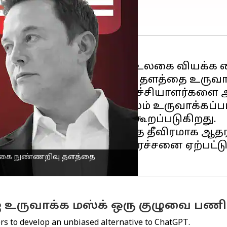
பெரிய அளவில் வளர்ந்து உலகை வியக்க வை
ஒரு
செயற்கை நுண்ணறிவு
தளத்தை உருவாக்க
்கை நுண்ணறிவு ஆராய்ச்சியாளர்களை அணு
nAI என்ற ஸ்டார்ட்அப் மூலம் உருவாக்கப்ப
உரையாடியுள்ளார் என்று கூறப்படுகிறது.
ற்கு முன்னர், மஸ்க் அதை தீவிரமாக ஆதரித
போது, அதிலும் ஏதோ பிரச்சனை ஏற்பட்டு
யற்கை நுண்ணறிவு தளத்தை
உருவாக்க மஸ்க் ஒரு குழுவை பணியி
ers to develop an unbiased alternative to ChatGPT.