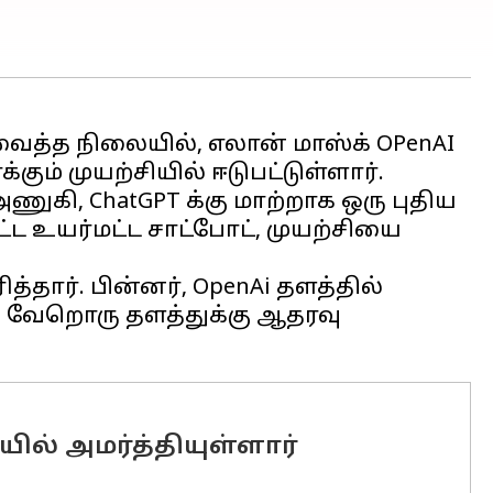
த்த நிலையில், எலான் மாஸ்க் OPenAI
ும் முயற்சியில் ஈடுபட்டுள்ளார்.
கி, ChatGPT க்கு மாற்றாக ஒரு புதிய
ட்ட உயர்மட்ட சாட்போட், முயற்சியை
்தார். பின்னர், OpenAi தளத்தில்
 வேறொரு தளத்துக்கு ஆதரவு
ல் அமர்த்தியுள்ளார்