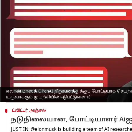
எழுதியவர்
Feb 28, 2023
09:17 am
Sayee Priyadarshini
செய்தி முன்னோட்டம்
செயற்கை நுண்ணறிவில் ChatGPT மிகப்
நிறுவனத்துக்குப் போட்டியாக புதிதாக 
இதற்காக, கடந்த சில வாரங்களாக, செயற
ஆய்வகத்தை உருவாக்குவது குறித்து, Ope
நேரடியாக அறிந்த ஒரு சிலரை சந்தித்து 
கூகுள் நிறுவனம் DeepMind Aiஐ வாங்குவத
இணை நிறுவனராக பணியாற்றினார். தற்
எலான் மாஸ்க் OPenAI நிறுவனத்துக்குப் போட்டியாக செ
உருவாக்கும் முயற்சியில் ஈடுபட்டுள்ளார்
ட்விட்டர் அஞ்சல்
நடுநிலையான, போட்டியாளர் Aiஐ 
JUST IN:
@elonmusk
is building a team of AI research