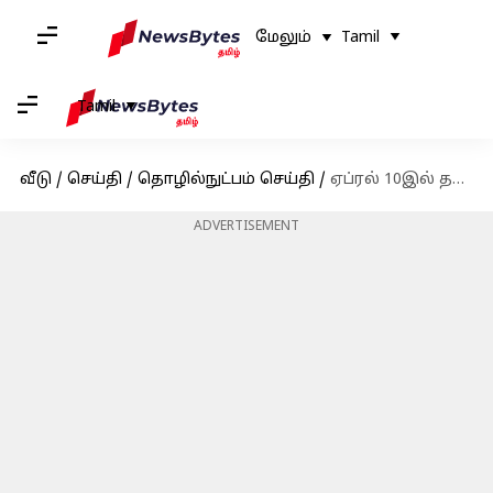
மேலும்
Tamil
Tamil
வீடு
/
செய்தி
/
தொழில்நுட்பம் செய்தி
/
ஏப்ரல் 10இல் தங்கம் விலை அதிரடியாக சரிவு - வாங்க உடனே முந்துங்கள்
ADVERTISEMENT