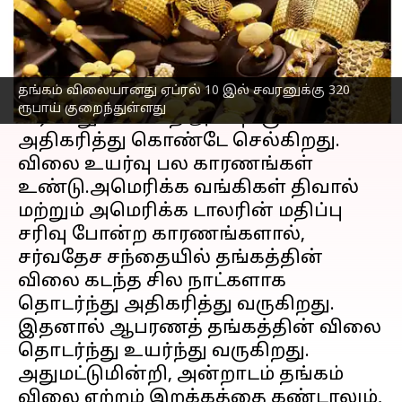
எழுதியவர்
Apr 10, 2023
01:02 pm
Siranjeevi
செய்தி முன்னோட்டம்
தங்கம் விலையானது ஏப்ரல் 10 இல் சவரனுக்கு 320
இந்தியாவில்
தங்கம் விலை
ஆனது
ரூபாய் குறைந்துள்ளது
வரலாறு காணாத அளவுக்கு
அதிகரித்து கொண்டே செல்கிறது.
விலை உயர்வு பல காரணங்கள்
உண்டு.அமெரிக்க வங்கிகள் திவால்
மற்றும் அமெரிக்க டாலரின் மதிப்பு
சரிவு போன்ற காரணங்களால்,
சர்வதேச சந்தையில் தங்கத்தின்
விலை கடந்த சில நாட்களாக
தொடர்ந்து அதிகரித்து வருகிறது.
இதனால் ஆபரணத் தங்கத்தின் விலை
தொடர்ந்து உயர்ந்து வருகிறது.
அதுமட்டுமின்றி, அன்றாடம் தங்கம்
விலை ஏற்றம் இறக்கத்தை கண்டாலும்,