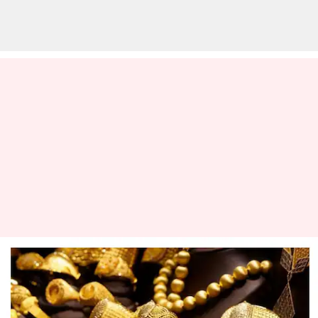
ஏப்ரல் 10இல் தங்கம்
விலை அதிரடியாக சரிவு -
வாங்க உடனே முந்துங்கள்