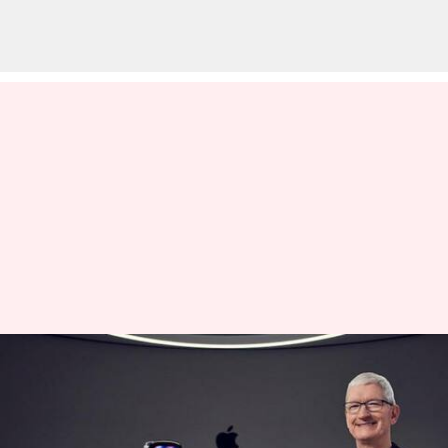
விலை குறைவான AR/VR
ஹெட்செட்டை உருவாக்கி
வரும் ஆப்பிள்!