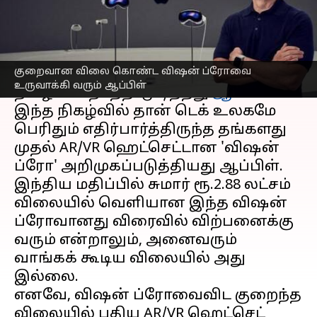
எழுதியவர்
Jun 12, 2023
04:34 pm
Prasanna Venkatesh
செய்தி முன்னோட்டம்
குறைவான விலை கொண்ட விஷன் ப்ரோவை
கடந்த வாரம் தங்களுடைய WWDC 2023
உருவாக்கி வரும் ஆப்பிள்
நிகழ்வை நடத்தி முடித்தது
ஆப்பிள்
.
இந்த நிகழ்வில் தான் டெக் உலகமே
பெரிதும் எதிர்பார்த்திருந்த தங்களது
முதல் AR/VR ஹெட்செட்டான 'விஷன்
ப்ரோ' அறிமுகப்படுத்தியது ஆப்பிள்.
இந்திய மதிப்பில் சுமார் ரூ.2.88 லட்சம்
விலையில் வெளியான இந்த விஷன்
ப்ரோவானது விரைவில் விற்பனைக்கு
வரும் என்றாலும், அனைவரும்
வாங்கக் கூடிய விலையில் அது
இல்லை.
எனவே, விஷன் ப்ரோவைவிட குறைந்த
விலையில் புதிய AR/VR ஹெட்செட்