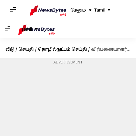
மேலும்
Tamil
Tamil
வீடு
/
செய்தி
/
தொழில்நுட்பம் செய்தி
/
விற்பனையாளர்களின் வருமானம் பாதிப்பு: விற்பனையில் 50% தொகையை கட்டணமாக பெறும் அமேசான்!
ADVERTISEMENT