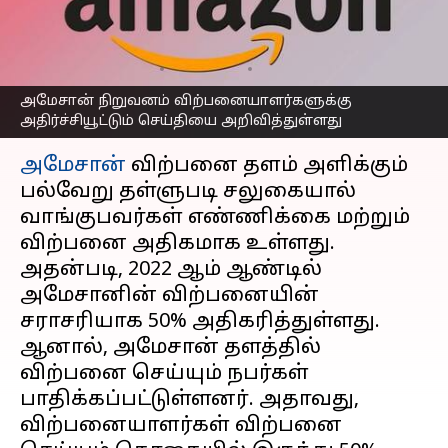
தொகையை கட்டணமாக
பெறும் அமேசான்!
எழுதியவர்
Feb 14, 2023
07:55 pm
Siranjeevi
அமேசான் நிறுவனம் விற்பனையாளர்களுக்கு
அதிர்ச்சியூட்டும் செய்தியை அறிவித்துள்ளது
செய்தி முன்னோட்டம்
அமேசான்
விற்பனை தளம் அளிக்கும்
பல்வேறு தள்ளுபடி சலுகையால்
வாங்குபவர்கள் எண்ணிக்கை மற்றும்
விற்பனை அதிகமாக உள்ளது.
அதன்படி, 2022 ஆம் ஆண்டில்
அமேசானின் விற்பனையின்
சராசரியாக 50% அதிகரித்துள்ளது.
ஆனால், அமேசான் தளத்தில்
விற்பனை செய்யும் நபர்கள்
பாதிக்கப்பட்டுள்ளனர். அதாவது,
விற்பனையாளர்கள் விற்பனை