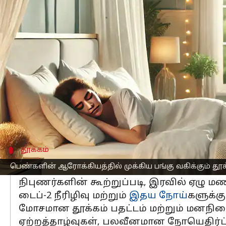
எழுதியவர்
Mar 08, 2025
04:44 pm
Sekar Chinnappan
செய்தி முன்னோட்டம்
மார்ச் 8 ஆம் தேதி உலகம் முழுவதும்
சர்வ
ஆரோக்கியத்தைப் பராமரிப்பதில் பெரும்
மன மற்றும் உடல் நலனுக்கு போதுமான தூக
அதே நேரத்தில் நாள்பட்ட நோய்களின் அப
தூக்கம்
சரியான தூக்கம் இல்லாததால் ஏற
பெண்களின் ஆரோக்கியத்தில் முக்கிய பங்கு வகிக்கும் தூக
நிபுணர்களின் கூற்றுப்படி, இரவில் ஏழு மண
டைப்-2 நீரிழிவு மற்றும்
இதய நோய்
களுக்க
மோசமான தூக்கம் பதட்டம் மற்றும் மனநில
ஏற்றத்தாழ்வுகள், பலவீனமான நோயெதிர்ப்ப