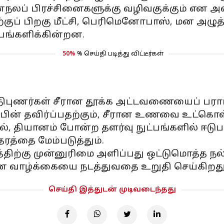
னநலப் பிரச்சினைகளுக்கு வழிவகுக்கும் என அவர்
திற்குப் பிறகு மீட்சி, பெரிமெனோபாஸ், மன அழு
பங்களிக்கின்றன.
50%
% செய்தி படித்து விட்டீர்கள்
ிபுணர்கள் சீரான தூக்க அட்டவணையைப் பராமர
ாஃபின் தவிர்ப்பதற்கும், சீரான உணவை உட்கொள்
, தியானம் போன்ற தளர்வு நுட்பங்களில் ஈடுப
தரத்தை மேம்படுத்தும்.
த்திற்கு முன்னுரிமை அளிப்பது ஒட்டுமொத்த நல
வாழ்க்கையை நடத்துவதை உறுதி செய்கிறது
செய்தி இத்துடன் முடிவடைந்தது