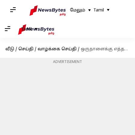
மேலும்
Tamil
Tamil
வீடு
/
செய்தி
/
வாழ்க்கை செய்தி
/
ஒருநாளைக்கு எத்தனை முறை முகம் கழுவுவது நல்லது? சருமத்தை பளபளப்பாக வைத்துக் கொள்ள இதைத் தெரிந்து கொள்ளுங்கள்
ADVERTISEMENT