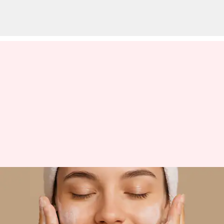
ஒருநாளைக்கு எத்தனை
முறை முகம் கழுவுவது
நல்லது? சருமத்தை