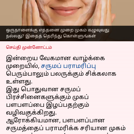
பளபளப்பாக வைத்துக்
கொள்ள இதைத் தெரிந்து
கொள்ளுங்கள்
எழுதியவர்
Apr 06, 2025
04:11 pm
ஒருநாளைக்கு எத்தனை முறை முகம் கழுவுவது
Sekar Chinnappan
நல்லது? இதைத் தெரிந்து கொள்ளுங்கள்
செய்தி முன்னோட்டம்
இன்றைய வேகமான வாழ்க்கை
முறையில்,
சருமப் பராமரிப்பு
பெரும்பாலும் பலருக்கும் சிக்கலாக
உள்ளது.
இது பொதுவான சருமப்
பிரச்சினைகளுக்கும் முகப்
பளபளப்பை இழப்பதற்கும்
வழிவகுக்கிறது.
ஆரோக்கியமான, பளபளப்பான
சருமத்தைப் பராமரிக்க சரியான முகம்