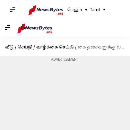
மேலும்
Tamil
Tamil
வீடு
/
செய்தி
/
வாழ்க்கை செய்தி
/
கை தசைகளுக்கு வலுவூட்டும் ராக் கிளைம்பிங் மற்றும் கேனோயிங் - ஒரு பார்வை!
ADVERTISEMENT