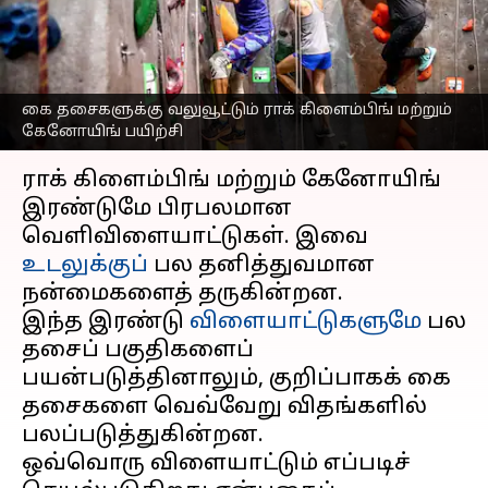
கேனோயிங் - ஒரு
பார்வை!
எழுதியவர்
May 24, 2026
05:18 pm
Vasuki
கை தசைகளுக்கு வலுவூட்டும் ராக் கிளைம்பிங் மற்றும்
கேனோயிங் பயிற்சி
செய்தி முன்னோட்டம்
ராக் கிளைம்பிங் மற்றும் கேனோயிங்
இரண்டுமே பிரபலமான
வெளிவிளையாட்டுகள். இவை
உடலுக்குப்
பல தனித்துவமான
நன்மைகளைத் தருகின்றன.
இந்த இரண்டு
விளையாட்டுகளுமே
பல
தசைப் பகுதிகளைப்
பயன்படுத்தினாலும், குறிப்பாகக் கை
தசைகளை வெவ்வேறு விதங்களில்
பலப்படுத்துகின்றன.
ஒவ்வொரு விளையாட்டும் எப்படிச்