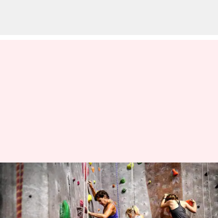
கை தசைகளுக்கு
வலுவூட்டும் ராக்
கிளைம்பிங் மற்றும்