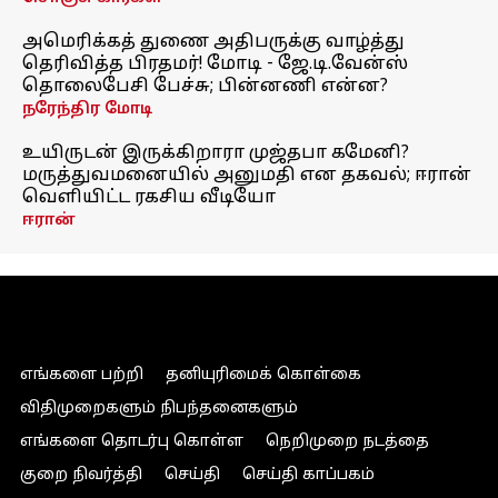
அமெரிக்கத் துணை அதிபருக்கு வாழ்த்து
தெரிவித்த பிரதமர்! மோடி - ஜே.டி.வேன்ஸ்
தொலைபேசி பேச்சு; பின்னணி என்ன?
நரேந்திர மோடி
உயிருடன் இருக்கிறாரா முஜ்தபா கமேனி?
மருத்துவமனையில் அனுமதி என தகவல்; ஈரான்
வெளியிட்ட ரகசிய வீடியோ
ஈரான்
எங்களை பற்றி
தனியுரிமைக் கொள்கை
விதிமுறைகளும் நிபந்தனைகளும்
எங்களை தொடர்பு கொள்ள
நெறிமுறை நடத்தை
குறை நிவர்த்தி
செய்தி
செய்தி காப்பகம்