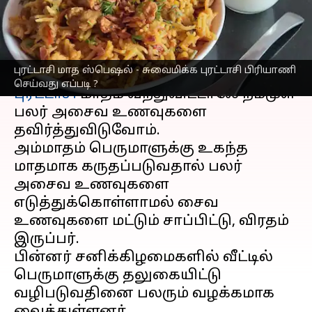
?
எழுதியவர்
Sep 15, 2023
02:46 pm
Nivetha P
செய்தி முன்னோட்டம்
புரட்டாசி மாத ஸ்பெஷல் - சுவைமிக்க புரட்டாசி பிரியாணி
செய்வது எப்படி ?
புரட்டாசி
மாதம் வந்துவிட்டாலே நம்முள்
பலர் அசைவ உணவுகளை
தவிர்த்துவிடுவோம்.
அம்மாதம் பெருமாளுக்கு உகந்த
மாதமாக கருதப்படுவதால் பலர்
அசைவ உணவுகளை
எடுத்துக்கொள்ளாமல் சைவ
உணவுகளை மட்டும் சாப்பிட்டு, விரதம்
இருப்பர்.
பின்னர் சனிக்கிழமைகளில் வீட்டில்
பெருமாளுக்கு தலுகையிட்டு
வழிபடுவதினை பலரும் வழக்கமாக