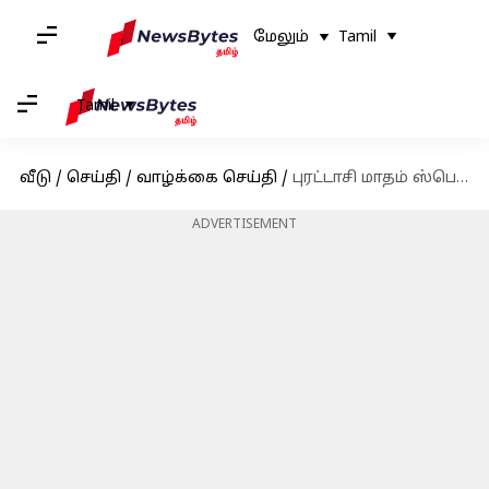
மேலும்
Tamil
Tamil
வீடு
/
செய்தி
/
வாழ்க்கை செய்தி
/
புரட்டாசி மாதம் ஸ்பெஷல் - சுவைமிக்க புரட்டாசி பிரியாணி செய்வது எப்படி ?
ADVERTISEMENT