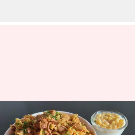
புரட்டாசி மாதம் ஸ்பெஷல்
- சுவைமிக்க புரட்டாசி
பிரியாணி செய்வது எப்படி