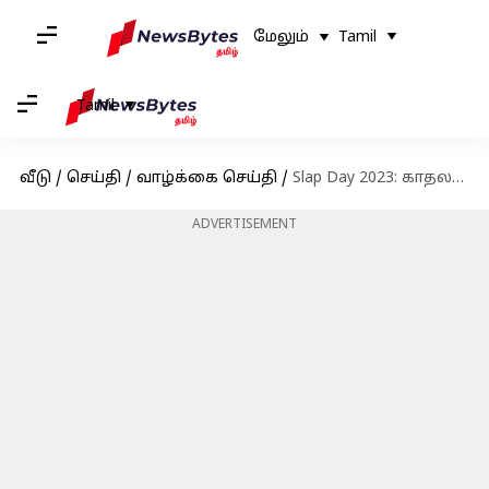
மேலும்
Tamil
Tamil
வீடு
/
செய்தி
/
வாழ்க்கை செய்தி
/
Slap Day 2023: காதலர் எதிர்ப்பு வாரத்தின் முதல் நாள் இன்று; அதன் முக்கியத்துவத்தை தெரிந்து கொள்ளுங்கள்
ADVERTISEMENT