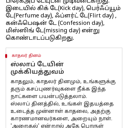
பிரேக்அப் டேயுடன் முடிவடைகிறது.
இடையில் கிக் டே(Kick day), பெர்ஃப்யூம்
டே(Perfume day), ஃப்ளர்ட் டே(Flirt day) ,
கன்ஃபெஷன் டே (Confession day),
மிஸ்ஸிங் டே(missing day) என்று
காதலர் தினம்
ஸ்லாப் டேயின்
முக்கியத்துவம்
காதலும், காதலர் தினமும், உங்களுக்கு
தரும் கசப்புணர்வுகளை நீக்க இந்த
நாட்களை பயன்படுத்தலாம்.
ஸ்லாப் தினத்தில், உங்கள் இதயத்தை
உடைத்த முன்னாள் காதலை, அதற்கு
காரணமானவர்களை, அறையும் நாள்.
'அறைதல்' என்றால் அதே பொருள்