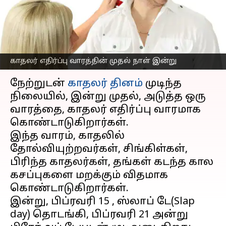
முக்கியத்துவத்தை
தெரிந்து கொள்ளுங்கள்
எழுதியவர்
Feb 15, 2023
08:57 am
Venkatalakshmi V
காதலர் எதிர்ப்பு வாரத்தின் முதல் நாள் இன்று
செய்தி முன்னோட்டம்
நேற்றுடன்
காதலர் தினம்
முடிந்த
நிலையில், இன்று முதல், அடுத்த ஒரு
வாரத்தை, காதலர் எதிர்ப்பு வாரமாக
கொண்டாடுகிறார்கள்.
இந்த வாரம், காதலில்
தோல்வியுற்றவர்கள், சிங்கிள்கள்,
பிரிந்த காதலர்கள், தங்கள் கடந்த கால
கசப்புகளை மறக்கும் விதமாக
கொண்டாடுகிறார்கள்.
இன்று, பிப்ரவரி 15 , ஸ்லாப் டே(Slap
day) தொடங்கி, பிப்ரவரி 21 அன்று