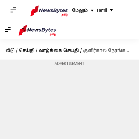
மேலும்
Tamil
Tamil
வீடு
/
செய்தி
/
வாழ்க்கை செய்தி
/
குளிர்கால நேரங்களில் பருவகால மாற்றங்கள் உண்மையில் ஹைப்போதைராய்டை பாதிக்கிறதா?
ADVERTISEMENT