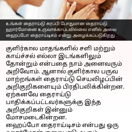
ஹைப்போதைராய்டை
பாதிக்கிறதா?
எழுதியவர்
Dec 10, 2022
11:39 pm
Saranya Shankar
உங்கள் தைராய்டு சுரப்பி போதுமான தைராய்டு
ஹார்மோனை உருவாக்காபடவில்லை எனில் அவை
ஹைப்போ தைராய்டிசம் என்று அழைக்கப்படுகிறது .
செய்தி முன்னோட்டம்
குளிர்கால மாதங்களில் சளி மற்றும்
காய்ச்சல் எல்லா இடங்களிலும்
தோன்றும் என்பதை நாம் அனைவரும்
அறிவோம். ஆனால் குளிர்கால பருவ
மாற்றங்கள் தைராய்டு செயலிழப்பின்
அறிகுறிகளையும் பிரதிபலிக்கின்றன.
ஏற்கனவே தைராய்டு
பாதிக்கப்பட்டவர்களுக்கு இந்த
அறிகுறிகள் இன்னும்
மோசமடைகின்றன.
ஹைப்போ தைராய்டிசம் என்பது ஒரு