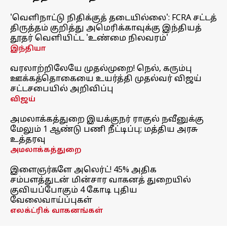
'வெளிநாட்டு நிதிக்குத் தடையில்லை': FCRA சட்டத்
திருத்தம் குறித்து அமெரிக்காவுக்கு இந்தியத்
தூதர் வெளியிட்ட 'உண்மை நிலவரம்'
இந்தியா
வரலாற்றிலேயே முதல்முறை! நெல், கரும்பு
ஊக்கத்தொகையை உயர்த்தி முதல்வர் விஜய்
சட்டசபையில் அறிவிப்பு
விஜய்
அமலாக்கத்துறை இயக்குநர் ராகுல் நவீனுக்கு
மேலும் 1 ஆண்டு பணி நீட்டிப்பு; மத்திய அரசு
உத்தரவு
அமலாக்கத்துறை
இளைஞர்களே அலெர்ட்! 45% அதிக
சம்பளத்துடன் மின்சார வாகனத் துறையில்
குவியப்போகும் 4 கோடி புதிய
வேலைவாய்ப்புகள்
எலக்ட்ரிக் வாகனங்கள்