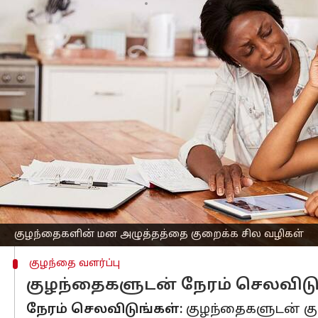
எழுதியவர்
Mar 24, 2023
06:43 pm
Venkatalakshmi V
செய்தி முன்னோட்டம்
இப்போதெல்லாம், இளம் வயதிலேயே பள்ளி
ஆகியவற்றால் பாதிக்கப்படுகிறார்கள். 
உணவுப் பழக்கத்தை மாற்றுங்கள்:
மன 
கொழுப்பு, உப்பு மற்றும் சர்க்கரை நிற
சரியான நேரத்தில் தூங்க வைக்க வே
அதிகரிக்கும். எனவே குழந்தைகள் தினமு
குழந்தைகளின் மன அழுத்தத்தை குறைக்க சில வழிகள்
குழந்தை வளர்ப்பு
குழந்தைகளுடன் நேரம் செலவிடு
நேரம் செலவிடுங்கள்:
குழந்தைகளுடன் கு