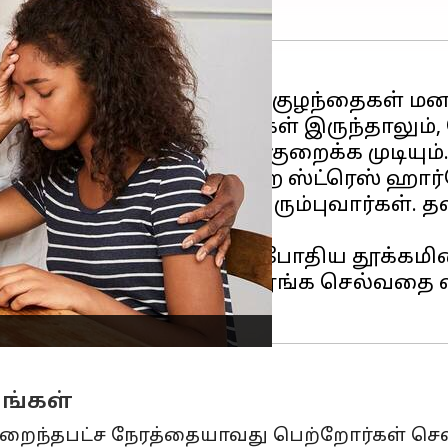
 படிப்பு காலத்திலேயே குழந்தைகள் மன அழ
இதற்கு பல்வேறு காரணங்கள் இருந்தாலும்,
அழுத்தம், கார்டிசால் என்ற ஸ்ட்ரெஸ் ஹ
ைந்த உணவுகளை சாப்பிட விரும்புவார்கள். 
ண்டும்
: குழந்தைகளுக்கு போதிய தூக்கம
ம் சரியான நேரத்திற்கு தூங்க செல்வதை 
ங்கள்
றைந்தபட்ச நேரத்தையாவது பெற்றோர்கள் செலவ