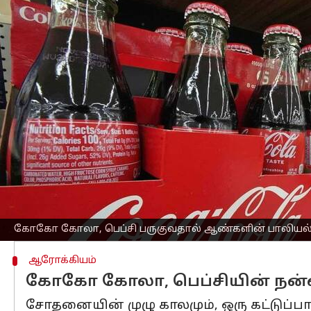
எழுதியவர்
Mar 02, 2023
09:05 am
Venkatalakshmi V
செய்தி முன்னோட்டம்
கோகோ கோலா மற்றும் பெப்சி போன்ற க
வந்த நிலையில், தற்போதைய ஆராய்ச்சி
பானங்கள் நேர்மறை தாக்கம் கொண்டிருப
சீனாவின் பல்கலைக்கழக விஞ்ஞானிகள்,
அமெரிக்காவின் தேசிய மருத்துவ நூலக
பானங்கள் பருகுவது, விரைகளின் வளர்ச்ச
பயக்கும் என்பதைக் காட்டுகிறது.
கோகோ கோலா, பெப்சி பருகுவதால் ஆண்களின் பாலியல் 
ஆரோக்கியம்
கோகோ கோலா, பெப்சியின் நன
சோதனையின் முழு காலமும், ஒரு கட்டுப்பாட்