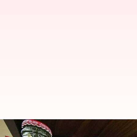
கோகோ கோலா, பெப்சி ஆண்க
தகவல்