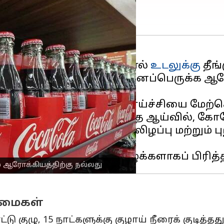
ுளிர்பானங்கள் பருகுவதால்
உடலுக்கு
தீங
களின் படி, ஆண்களின் இனப்பெருக்க ஆரோக
்பதாக தெரிகிறது.
 150 எலிகளில் இந்த ஆராய்ச்சியை மேற
த்தில் வெளியிடப்பட்ட இந்த ஆய்வில், க
ிக்கும், புரோஸ்டேட் செயலிழப்பு மற்றும் 
ஆரோக்கியத்திற்கு நல்லது
்மைகள்
டு குழு, 15 நாட்களுக்கு குழாய் நீரைக் குடித