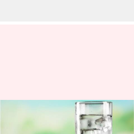
வெயில் காலத்தில் ஐஸ்
வாட்டர் குடிப்பவரா
நீங்கள்? ரத்தகுழாய்