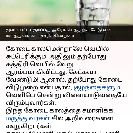
சுருங்கும் அபாயம்
உள்ளதாம், உஷார்!
எழுதியவர்
May 07, 2023
11:00 am
Venkatalakshmi V
ஐஸ் வாட்டர் குடிப்பது ஆரோகியத்திற்கு கேடு என
மருத்துவர்கள் எச்சரிக்கின்றனர்
செய்தி முன்னோட்டம்
கோடை காலமென்றாலே வெயில்
சுட்டெரிக்கும். அதிலும் தற்போது
கத்திரி வெயில் வேறு
ஆரம்பமாகிவிட்டது. கேட்கவா
வேண்டும்! ஆனால், தற்போது கோடை
விடுமுறை என்பதால்,
குழந்தைகளும்
வெளியே சென்று விளையாடுவதையே
விரும்புவார்கள்.
இந்த கோடை காலத்தை சமாளிக்க,
மருத்துவர்கள்
சில அறிவுரைகளை
கூறுகிறார்கள்.