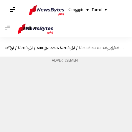
மேலும்
Tamil
Tamil
வீடு
/
செய்தி
/
வாழ்க்கை செய்தி
/
வெயில் காலத்தில் ஐஸ் வாட்டர் குடிப்பவரா நீங்கள்? ரத்தகுழாய் சுருங்கும் அபாயம் உள்ளதாம், உஷார்!
ADVERTISEMENT