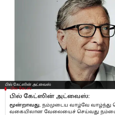
எழுதியவர்
May 15, 2023
12:01 pm
Prasanna Venkatesh
செய்தி முன்னோட்டம்
மைக்ரோசாப்ட்
நிறுவனத்தின் துணை நி
முதலாவதாக
, நாம் எப்போதும் வாழ்க
முதலில் நாம் தேர்ந்தெடுக்கும் பாத
இரண்டாவது
, வாழ்வில் நாம் தீர்க்க
கூடாது. நிதானமாக மூச்சை இழுத்துவிடு
பில் கேட்ஸின் அட்வைஸ்
பில் கேட்ஸ்
பில் கேட்ஸின் அட்வைஸ்:
மூன்றாவது
, நம்முடைய வாழ்வே வாழ்ந்து 
வகையிலான வேலையைச் செய்வது நம்மை மே