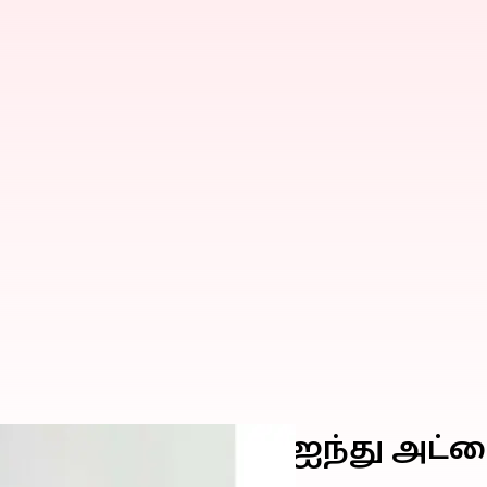
ல் கேட்ஸ் கூறிய ஐந்து அட்