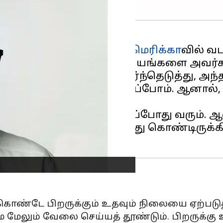
றுவனரான பில் கேட்ஸ்
அமெரிக்கா
வில் வ
்கையில் ஒரு பாதையைத் தேர்ந்தெடுத்து, 
ையே நிரந்தரமானது என நினைப்போம். ஆனா
 முடியாத பிரச்சினைகள் அவ்வப்போது வரும்
ங்கள், பிறகு என்ன நிகழ்ந்து கொண்டிரு
கொண்டே பிறருக்கும் உதவும் நிலையை ஏற்படுத்த
லும் வேலை செய்யத் தூண்டும். பிறருக்கு 