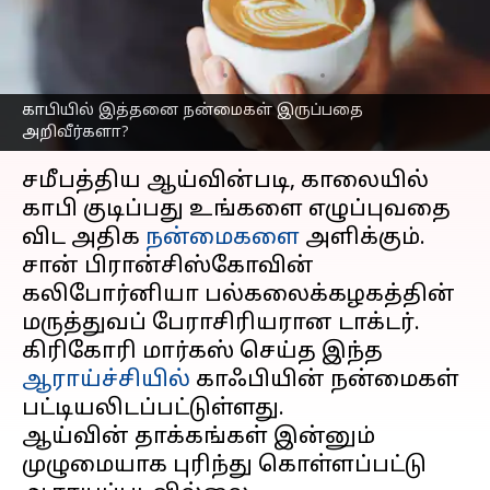
நன்மைகள் இருப்பதை
அறிவீர்களா?
எழுதியவர்
Sep 18, 2024
07:44 pm
Venkatalakshmi V
காபியில் இத்தனை நன்மைகள் இருப்பதை
அறிவீர்களா?
செய்தி முன்னோட்டம்
சமீபத்திய ஆய்வின்படி, காலையில்
காபி குடிப்பது உங்களை எழுப்புவதை
விட அதிக
நன்மைகளை
அளிக்கும்.
சான் பிரான்சிஸ்கோவின்
கலிபோர்னியா பல்கலைக்கழகத்தின்
மருத்துவப் பேராசிரியரான டாக்டர்.
கிரிகோரி மார்கஸ் செய்த இந்த
ஆராய்ச்சியில்
காஃபியின் நன்மைகள்
பட்டியலிடப்பட்டுள்ளது.
ஆய்வின் தாக்கங்கள் இன்னும்
முழுமையாக புரிந்து கொள்ளப்பட்டு