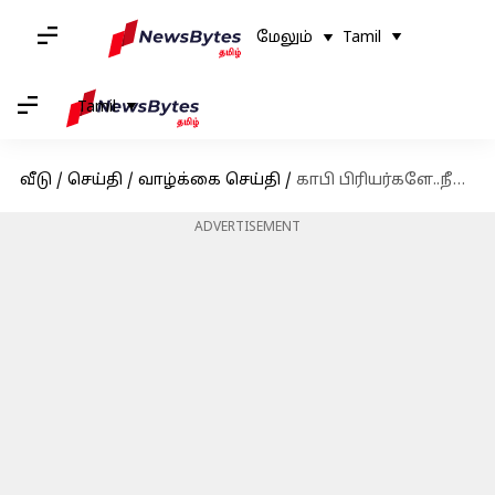
மேலும்
Tamil
Tamil
வீடு
/
செய்தி
/
வாழ்க்கை செய்தி
/
காபி பிரியர்களே..நீங்கள் அதிகாலையில் குடிக்கும் காபியில் இத்தனை நன்மைகள் இருப்பதை அறிவீர்களா?
ADVERTISEMENT