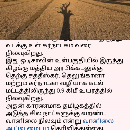
எழுதியவர்
Mar 13, 2024
07:10 pm
Sindhuja SM
செய்தி முன்னோட்டம்
நேற்றைய
காற்றழுத்த தாழ்வு
மண்டலம்
வடக்கு சத்தீஸ்கரில் இருந்து
வடக்கு உள் கர்நாடகம் வரை
நிலவுகிறது.
இது ஒடிசாவின் உள்பகுதியில் இருந்து
கிழக்கு மத்திய அரபிக்கடலுக்கு
தெற்கு சத்தீஸ்கர், தெலுங்கானா
மற்றும் கர்நாடகா வழியாக கடல்
மட்டத்திலிருந்து 0.9 கிமீ உயரத்தில்
நிலவுகிறது.
அதன் காரணமாக தமிழகத்தில்
அடுத்த சில நாட்களுக்கு வறண்ட
வானிலை நிலவும் என்று
வானிலை
ஆய்வு மையம்