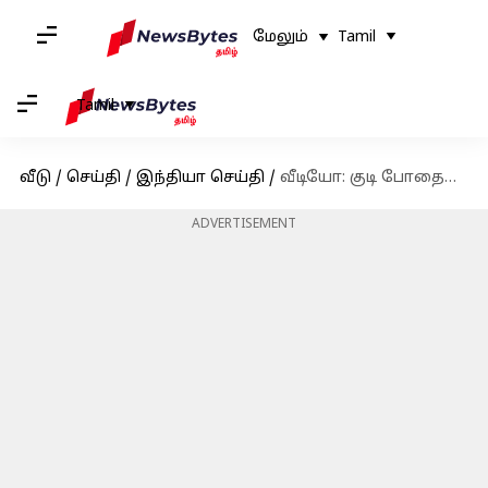
மேலும்
Tamil
Tamil
வீடு
/
செய்தி
/
இந்தியா செய்தி
/
வீடியோ: குடி போதையில் காரை இடித்து 3 கிலோ மீட்டருக்கு இழுத்து சென்ற லாரி
ADVERTISEMENT