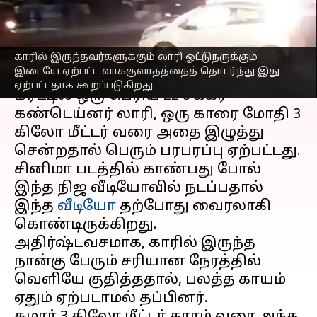
லாரி
எழுதியவர்
Feb 13, 2023
08:33 pm
Sindhuja SM
காரில் இருந்தவர்களுக்கும் லாரி ஓட்டுநருக்கும்
செய்தி முன்னோட்டம்
இடையே ஏற்பட்ட வாக்குவாதத்தைத் தொடர்ந்து இது
ஏற்பட்டதாக கூறப்படுகிறது.
மீரட்டில் ஒரு பெரிய 22 சக்கர
கண்டெய்னர் லாரி, ஒரு காரை மோதி 3
கிலோ மீட்டர் வரை அதை இழுத்து
சென்றதால் பெரும் பரபரப்பு ஏற்பட்டது.
சினிமா படத்தில் காண்பது போல்
இந்த நிஜ வீடியோவில் நடப்பதால்
இந்த
வீடியோ
தற்போது வைரலாகி
கொண்டிருக்கிறது.
அதிர்ஷ்டவசமாக, காரில் இருந்த
நான்கு பேரும் சரியான நேரத்தில்
வெளியே குதித்ததால், பலத்த காயம்
ஏதும் ஏற்படாமல் தப்பினர்.