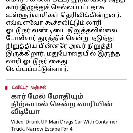
சுமார் 3 கிலோ மீட்டர் தூரம் வரை அந்த
கார் இழுத்துச் செல்லப்பட்டதாக
உள்ளூர்வாசிகள் தெரிவிக்கின்றனர்.
எவ்வளவோ கூச்சலிட்டும் லாரி
ஓட்டுநர் வண்டியை நிறுத்தவில்லை.
போலீசார் துரத்திச் சென்று தடுத்து
நிறுத்திய பின்னரே அவர் நிறுத்தி
இருக்கிறார். மதுபோதையில் இருந்த
லாரி ஓட்டுநர் கைது
ட்விட்டர் அஞ்சல்
கார் மேல் மோதியும்
நிற்காமல் சென்ற லாரியின்
வீடியோ
Video: Drunk UP Man Drags Car With Container
Truck, Narrow Escape For 4