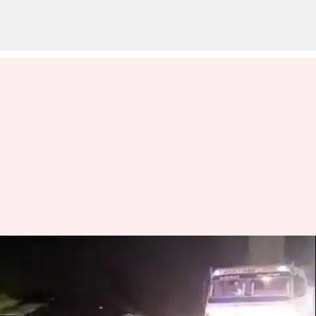
வீடியோ: குடி போதையில்
காரை இடித்து 3 கிலோ
மீட்டருக்கு இழுத்து சென்ற