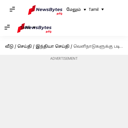
மேலும்
Tamil
Tamil
வீடு
/
செய்தி
/
இந்தியா செய்தி
/
வெளிநாடுகளுக்கு படிக்க செல்லும் அரசு பள்ளி மாணவர்களின் முழு கல்விச் செலவை தமிழக அரசே ஏற்கும்
ADVERTISEMENT