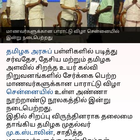
கல்விச் செலவை தமிழக
அரசே ஏற்கும்
எழுதியவர்
Aug 02, 2024
06:11 pm
Venkatalakshmi V
மாணவர்களுக்கான பாராட்டு விழா சென்னையில்
இன்று நடைபெற்றது
செய்தி முன்னோட்டம்
தமிழக அரசுப்
பள்ளிகளில் படித்து
சர்வதேச, தேசிய மற்றும் தமிழக
அளவில் சிறந்த உயர் கல்வி
நிறுவனங்களில் சேர்க்கை பெற்ற
மாணவர்களுக்கான பாராட்டு விழா
சென்னையில்
உள்ள அண்ணா
நூற்றாண்டு நூலகத்தில் இன்று
நடைபெற்றது.
இதில் சிறப்பு விருந்தினராக தலைமை
தாங்கிய தமிழக முதல்வர்
மு.க.ஸ்டாலின்
, சாதித்த