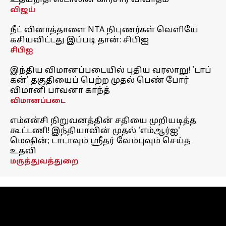
உதயநிதி ஸ்டாலின் காரசார விவாதம்
விஜய்
நீட் வினாத்தாளை NTA நிபுணர்கள் வெளியே
கசியவிட்டது இப்படி தான்: சிபிஐ
சிபிஐ
இந்திய விமானப்படையில் புதிய வரலாறு! 'டாப்
கன்' தகுதியைப் பெற்ற முதல் பெண் போர்
விமானி பாவனா காந்த்
விமானப்படை
எம்என்சி நிறுவனத்தின் சதியை முறியடித்த
கூட்டணி! இந்தியாவின் முதல் 'எம்ஆர்ஐ'
மெஷின்; டாடாவும் ஸ்ரீதர் வேம்புவும் செய்த
உதவி
மருத்துவத்துறை