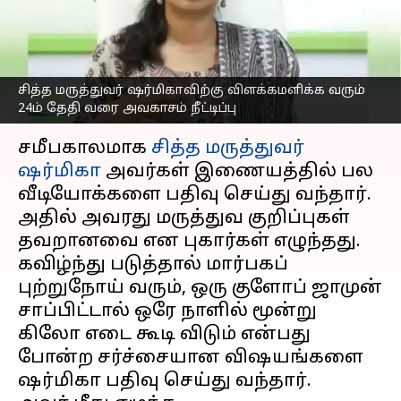
தேதி வரை அவகாசம்
நீட்டிப்பு
எழுதியவர்
Feb 10, 2023
06:45 pm
Nivetha P
சித்த மருத்துவர் ஷர்மிகாவிற்கு விளக்கமளிக்க வரும்
24ம் தேதி வரை அவகாசம் நீட்டிப்பு
செய்தி முன்னோட்டம்
சமீபகாலமாக
சித்த மருத்துவர்
ஷர்மிகா
அவர்கள் இணையத்தில் பல
வீடியோக்களை பதிவு செய்து வந்தார்.
அதில் அவரது மருத்துவ குறிப்புகள்
தவறானவை என புகார்கள் எழுந்தது.
கவிழ்ந்து படுத்தால் மார்பகப்
புற்றுநோய் வரும், ஒரு குளோப் ஜாமுன்
சாப்பிட்டால் ஒரே நாளில் மூன்று
கிலோ எடை கூடி விடும் என்பது
போன்ற சர்ச்சையான விஷயங்களை
ஷர்மிகா பதிவு செய்து வந்தார்.