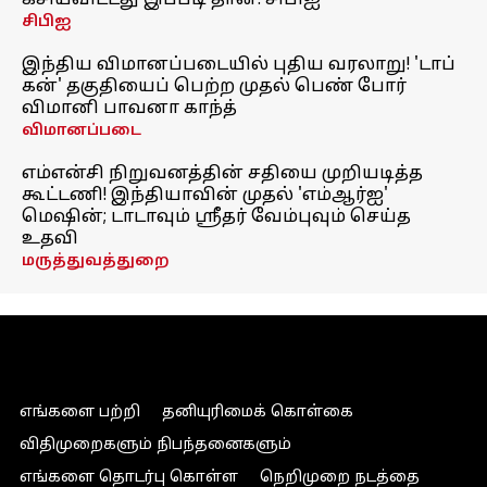
கசியவிட்டது இப்படி தான்: சிபிஐ
சிபிஐ
இந்திய விமானப்படையில் புதிய வரலாறு! 'டாப்
கன்' தகுதியைப் பெற்ற முதல் பெண் போர்
விமானி பாவனா காந்த்
விமானப்படை
எம்என்சி நிறுவனத்தின் சதியை முறியடித்த
கூட்டணி! இந்தியாவின் முதல் 'எம்ஆர்ஐ'
மெஷின்; டாடாவும் ஸ்ரீதர் வேம்புவும் செய்த
உதவி
மருத்துவத்துறை
எங்களை பற்றி
தனியுரிமைக் கொள்கை
விதிமுறைகளும் நிபந்தனைகளும்
எங்களை தொடர்பு கொள்ள
நெறிமுறை நடத்தை