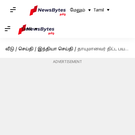
மேலும்
Tamil
Tamil
வீடு
/
செய்தி
/
இந்தியா செய்தி
/
தாயுமானவர் திட்ட பயனாளிகளுக்கு தீபாவளியை முன்னிட்டு வீடு தேடி வரும் ரேஷன் பொருட்கள்
ADVERTISEMENT