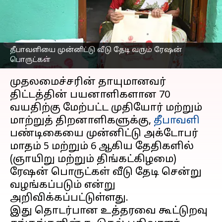
வீடு தேடி வரும் ரேஷன்
பொருட்கள்
எழுதியவர்
Oct 04, 2025
01:39 pm
Sekar Chinnappan
தீபாவளியை முன்னிட்டு வீடு தேடி வரும் ரேஷன்
பொருட்கள்
செய்தி முன்னோட்டம்
முதலமைச்சரின் தாயுமானவர்
திட்டத்தின் பயனாளிகளான 70
வயதிற்கு மேற்பட்ட முதியோர் மற்றும்
மாற்றுத் திறனாளிகளுக்கு,
தீபாவளி
பண்டிகையை முன்னிட்டு அக்டோபர்
மாதம் 5 மற்றும் 6 ஆகிய தேதிகளில்
(ஞாயிறு மற்றும் திங்கட்கிழமை)
ரேஷன் பொருட்கள் வீடு தேடி சென்று
வழங்கப்படும் என்று
அறிவிக்கப்பட்டுள்ளது.
இது தொடர்பான உத்தரவை கூட்டுறவு