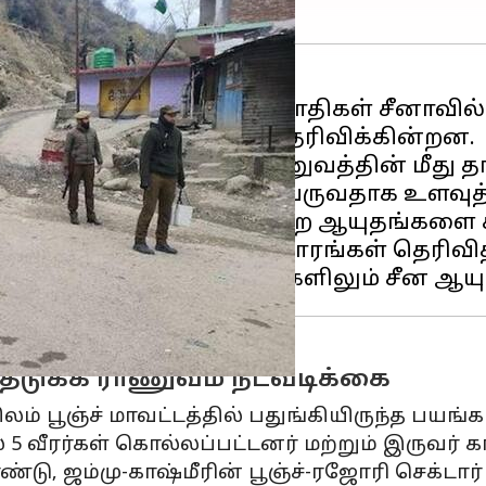
் நடத்துவதற்கு பயங்கரவாதிகள் சீனாவில் 
ுத்துவதாக தகவல்கள் தெரிவிக்கின்றன.
்கரவாத
அமைப்புகள், ராணுவத்தின் மீது தா
சாதனங்களை பயன்படுத்தி வருவதாக உளவுத்
 கைக்குண்டுகள் மற்றும் பிற ஆயுதங்களை 
படுத்தி வருவதாக வட்டாரங்கள் தெரிவித
தடுக்க ராணுவம் நடவடிக்கை
ிலம் பூஞ்ச் ​​மாவட்டத்தில் பதுங்கியிருந்த 
ில் 5 வீரர்கள் கொல்லப்பட்டனர் மற்றும் இருவர்
்டு, ஜம்மு-காஷ்மீரின் பூஞ்ச்-ரஜோரி செக்ட