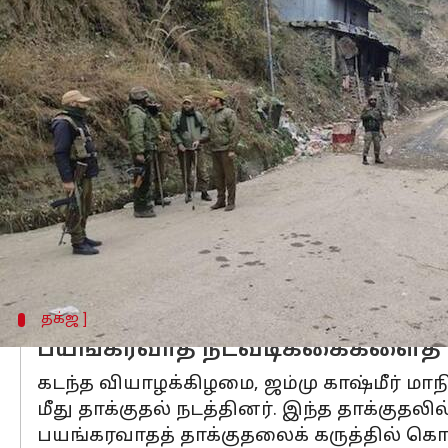
எழுதியவர்
Dec 26, 2023
11:07 am
Sindhuja SM
செய்தி முன்னோட்டம்
ஜம்மு-காஷ்மீரில்
ராணுவம் மீது தாக்குதல
தகவல் தொடர்பு சாதனங்களைப் பயன்பட
ஜே.எம் மற்றும் லஷ்கர்-இ-தொய்பா
பயங
கேமராக்கள் மற்றும் தகவல் தொடர்பு 
பாகிஸ்தான் ராணுவத்திற்கு ட்ரோன்கள்,
ஆயுதங்களை தான் பயங்கரவாதிகள் பயன்
தக்ஜ ]
பயங்கரவாத நடவடிக்கைகளைத் 
கடந்த வியாழக்கிழமை, ஜம்மு காஷ்மீர் மாந
மீது தாக்குதல் நடத்தினர். இந்த தாக்குதல
பயங்கரவாதத் தாக்குதலைக் கருத்தில் கொண