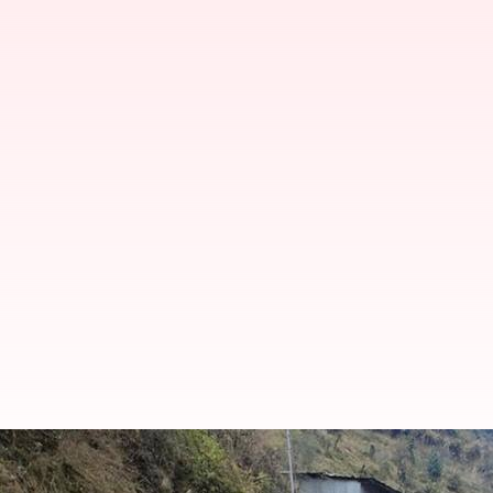
ஜம்மு காஷ்மீர் பயங்கரவ