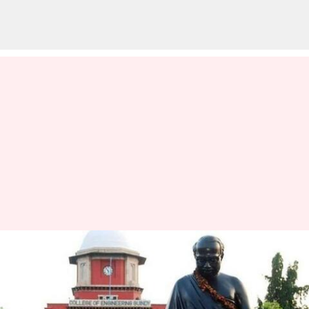
தமிழ்வழி
பாடப்பிரிவுகளை ரத்து
செய்த அண்ணா