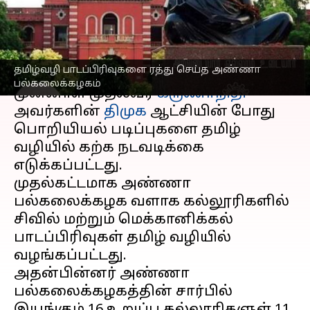
பல்கலைக்கழகம்
எழுதியவர்
May 25, 2023
12:37 pm
Nivetha P
செய்தி முன்னோட்டம்
தமிழ்வழி பாடப்பிரிவுகளை ரத்து செய்த அண்ணா
பல்கலைக்கழகம்
முன்னாள் முதல்வர்
கருணாநிதி
அவர்களின்
திமுக
ஆட்சியின் போது
பொறியியல் படிப்புகளை தமிழ்
வழியில் கற்க நடவடிக்கை
எடுக்கப்பட்டது.
முதல்கட்டமாக அண்ணா
பல்கலைக்கழக வளாக கல்லூரிகளில்
சிவில் மற்றும் மெக்கானிக்கல்
பாடப்பிரிவுகள் தமிழ் வழியில்
வழங்கப்பட்டது.
அதன்பின்னர் அண்ணா
பல்கலைக்கழகத்தின் சார்பில்