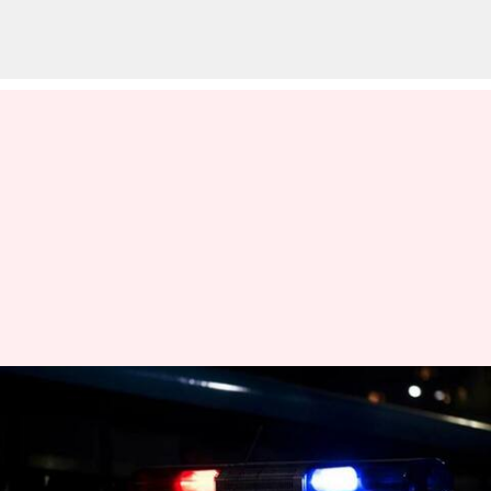
நள்ளிரவில் பெண் ஐஏஎஸ்
அதிகாரி வீட்டிற்குள்
அத்துமீறி நுழைந்த