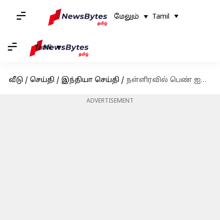
மேலும்
Tamil
Tamil
வீடு
/
செய்தி
/
இந்தியா செய்தி
/
நள்ளிரவில் பெண் ஐஏஎஸ் அதிகாரி வீட்டிற்குள் அத்துமீறி நுழைந்த தாசில்தார் சஸ்பெண்ட்
ADVERTISEMENT