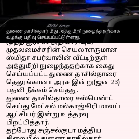
தாசில்தார் சஸ்பெண்ட்
எழுதியவர்
Jan 24, 2023
10:33 am
Sindhuja SM
செய்தி முன்னோட்டம்
துணை தாசில்தார் மீது அத்துமீறி நுழைந்ததற்காக
வழக்கு பதிவு செய்யப்பட்டுள்ளது.
மூத்த ஐஏஎஸ் அதிகாரியும்,
முதலமைச்சரின் செயலாளருமான
ஸ்மிதா சபர்வாலின் வீட்டிற்குள்
அத்துமீறி நுழைந்ததற்காக கைது
செய்யப்பட்ட துணை தாசில்தாரை
தெலுங்கானா அரசு இன்று(ஜன 23)
பதவி நீக்கம் செய்தது.
துணை தாசில்தாரை சஸ்பெண்ட்
செய்து மேட்சல் மல்காஜ்கிரி மாவட்ட
ஆட்சியர் இன்று உத்தரவு
பிறப்பித்தார்.
தற்போது சஞ்சல்குடா மத்திய