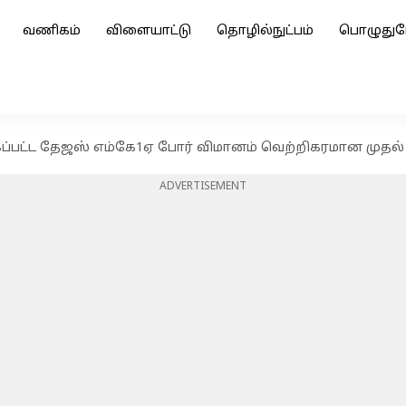
வணிகம்
விளையாட்டு
தொழில்நுட்பம்
பொழுதுப
க்கப்பட்ட தேஜஸ் எம்கே1ஏ போர் விமானம் வெற்றிகரமான முத
ADVERTISEMENT