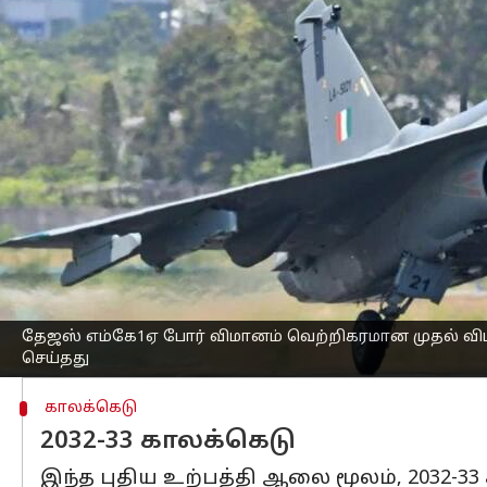
எழுதியவர்
Oct 17, 2025
05:20 pm
Sekar Chinnappan
செய்தி முன்னோட்டம்
பொதுத்துறை நிறுவனமான இந்துஸ்தான் ஏ
(எல்சிஏ) தேஜஸ் எம்கே1ஏ, நாசிக்கில் 
பாதுகாப்பு அமைச்சர்
ராஜ்நாத் சிங்
முன்ன
ஒருங்கிணைப்பு மையங்கள் முறைப்படித்
வெற்றிகரமான முதல் பயணத்திற்குப் பிற
வழங்கப்பட்டது.
எச்ஏஎல் நிறுவனம், இந்திய விமானப்ப
தேஜஸ் எம்கே1ஏ போர் விமானம் வெற்றிகரமான முதல் வ
செய்தது
காலக்கெடு
2032-33 காலக்கெடு
இந்த புதிய உற்பத்தி ஆலை மூலம், 2032-33 