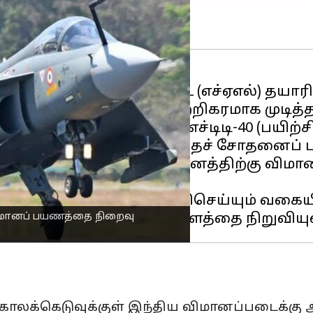
ரோநாட்டிக்ஸ் லிமிடெட் (எச்ஏஎல்) தயார
தனது முதல் பயணத்தை வெற்றிகரமாக முடித்த
ிலையில் எல்சிஏ மற்றும் எச்டிடி-40 (பயிற
 திறக்கப்பட்ட பின்னர் இந்தச் சோதனைப
கு, தேஜஸ் எம்கே1ஏ விமானத்திற்கு விமான 
டையின் தேவையைப் பூர்த்திசெய்யும் வகை
ிமானப் பயணத்தை நிறைவு
காலக்கெடுவுக்குள் இந்திய விமானப்படைக்கு ஆர்