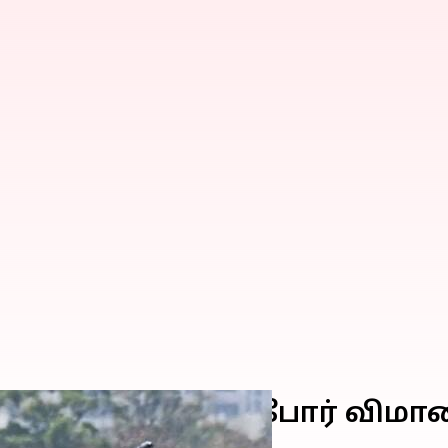
்ட தேஜஸ் எம்கே1ஏ போர் விம
ு செய்தது