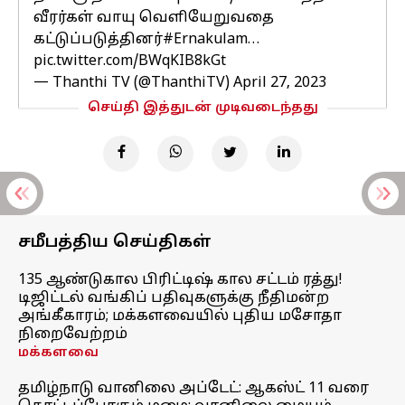
வீரர்கள் வாயு வெளியேறுவதை
கட்டுப்படுத்தினர்
#Ernakulam
…
pic.twitter.com/BWqKIB8kGt
— Thanthi TV (@ThanthiTV)
April 27, 2023
செய்தி இத்துடன் முடிவடைந்தது
சமீபத்திய செய்திகள்
135 ஆண்டுகால பிரிட்டிஷ் கால சட்டம் ரத்து!
டிஜிட்டல் வங்கிப் பதிவுகளுக்கு நீதிமன்ற
அங்கீகாரம்; மக்களவையில் புதிய மசோதா
நிறைவேற்றம்
மக்களவை
தமிழ்நாடு வானிலை அப்டேட்: ஆகஸ்ட் 11 வரை