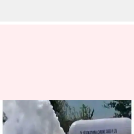
கேரளா எர்ணாகுளத்தில்
டேங்கர் லாரி மீது வாகனம்
மோதி விபத்து