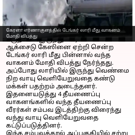
எழுதியவர்
Apr 27, 2023
07:49 pm
Nivetha P
செய்தி முன்னோட்டம்
கேரளா எர்ணாகுளத்தில் டேங்கர் லாரி மீது வாகனம்
கேரளா
மாநிலம் எர்ணாகுளம்
மோதி விபத்து
பகுதியில் இருந்து கார்பன் டை
ஆக்சைடு கேஸினை ஏற்றி சென்ற
டேங்கர் லாரி மீது பின்னால் வந்த
வாகனம் மோதி விபத்து நேர்ந்தது.
அப்போது லாரியில் இருந்து வெண்மை
நிற வாயு வெளியேறுவதை கண்டு
மக்கள் பதற்றம் அடைந்தனர்.
இதனையடுத்து 4 தீயணைப்பு
வாகனங்களில் வந்த தீயணைப்பு
வீரர்கள் சம்பவ இடத்திற்கு விரைந்து
வந்து வாயு வெளியேறுவதை
கட்டுப்படுத்தினர்.
இந்த சம்பவத்தால் அப்பகுதியில் சற்று