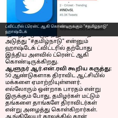
எழுதியவர்
Jan 06, 2023
07:49 pm
Sindhuja SM
செய்தி முன்னோட்டம்
ட்விட்டரில் ட்ரென்ட் ஆகி கொண்டிருக்கும் "#தமிழ்நாடு"
ஆளுநர் ஆர்.என்.ரவி "தமிழகம்"
ஹாஷ்டேக்
"தமிழநாடு" குறித்து பேசியதை
அடுத்து "#தமிழ்நாடு" என்னும்
ஹாஷ்டேக் ட்விட்டரில் தற்போது
இந்திய அளவில் ட்ரென்ட் ஆகி
ஆளுநர் ஆர்.என்.ரவி கூறிய கருத்து:
50 ஆண்டுகளாக திராவிட ஆட்சியில்
மக்களை ஏமாற்றியுள்ளனர்.
எல்லோரும் ஒன்றாக பாரதம் என்று
இருக்கும் போது, தமிழர்கள் மட்டும்
தங்களை தாங்களே திராவிடர்கள்
என்று அழைத்து கொள்கிறார்கள்.
ஆங்கிலேயர் காலத்தில் தான்