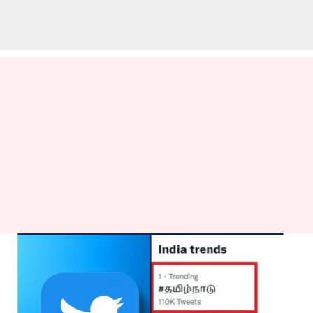
தமிழ்நாடு-தமிழகம்
சர்ச்சை: என்ன நடக்கிறது
ட்விட்டரில்?