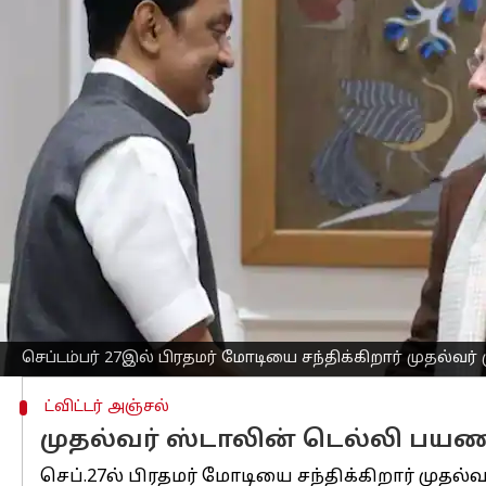
எழுதியவர்
Sep 22, 2024
02:42 pm
Sekar Chinnappan
செய்தி முன்னோட்டம்
தமிழக முதல்வர்
மு.க.ஸ்டாலின்
வரும் செ
குறிப்பாக சென்னை மெட்ரோ ரயில் திட்டத்
அபியான் (எஸ்எஸ்ஏ) திட்டத்திற்கான மத்த
துறைகளுக்கான தமிழகத்தின் கோரிக்கைகள
இந்த பயணத்தின் போது, ​​இந்தியா கூட்
எதிர்பார்க்கப்படுகிறது.
முன்னதாக, அமெரிக்கா பயணத்தை முடித்த
செப்டம்பர் 27இல் பிரதமர் மோடியை சந்திக்கிறார் முதல்வர் 
ட்விட்டர் அஞ்சல்
முதல்வர் ஸ்டாலின் டெல்லி பயண
செப்.27ல் பிரதமர் மோடியை சந்திக்கிறார் முதல்வ