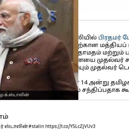
ப்டம்பர் 27ஆம் தேதி டெல்லியில்
பிரதமர் 
தின் இரண்டாம் கட்டத்திற்கான மத்தியப் பங்
ியப் பங்கு நிதி ஒதுக்கீடு தாமதம் மற்றும்
் குறித்த குறிப்பாணையை முதல்வர் சமர்ப
டணி கட்சித் தலைவர்களையும் முதல்வர் டெல
ுக் கொண்டு, செப்டம்பர் 14 அன்று தமிழகம
மு.க.ஸ்டாலின்
ம்
ர் ஸ்டாலின்
#stalin
https://t.co/Y5LcZjVUv3