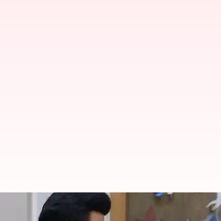
செப்டம்பர் 27இல் பிரதமர் ம
தெரியுமா?