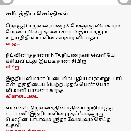
சமீபத்திய செய்திகள்
தொகுதி மறுவரையறை & மேகதாது விவகாரம்:
பேரவையில் முதலமைச்சர் விஜய் மற்றும்
உதயநிதி ஸ்டாலின் காரசார விவாதம்
விஜய்
நீட் வினாத்தாளை NTA நிபுணர்கள் வெளியே
கசியவிட்டது இப்படி தான்: சிபிஐ
சிபிஐ
இந்திய விமானப்படையில் புதிய வரலாறு! 'டாப்
கன்' தகுதியைப் பெற்ற முதல் பெண் போர்
விமானி பாவனா காந்த்
விமானப்படை
எம்என்சி நிறுவனத்தின் சதியை முறியடித்த
கூட்டணி! இந்தியாவின் முதல் 'எம்ஆர்ஐ'
மெஷின்; டாடாவும் ஸ்ரீதர் வேம்புவும் செய்த
உதவி