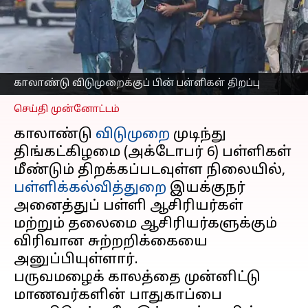
தலைமை
ஆசிரியர்களுக்கு பறந்த
உத்தரவு
எழுதியவர்
Oct 05, 2025
06:35 pm
Sekar Chinnappan
காலாண்டு விடுமுறைக்குப் பின் பள்ளிகள் திறப்பு
செய்தி முன்னோட்டம்
காலாண்டு
விடுமுறை
முடிந்து
திங்கட்கிழமை (அக்டோபர் 6) பள்ளிகள்
மீண்டும் திறக்கப்படவுள்ள நிலையில்,
பள்ளிக்கல்வித்துறை
இயக்குநர்
அனைத்துப் பள்ளி ஆசிரியர்கள்
மற்றும் தலைமை ஆசிரியர்களுக்கும்
விரிவான சுற்றறிக்கையை
அனுப்பியுள்ளார்.
பருவமழைக் காலத்தை முன்னிட்டு
மாணவர்களின் பாதுகாப்பை