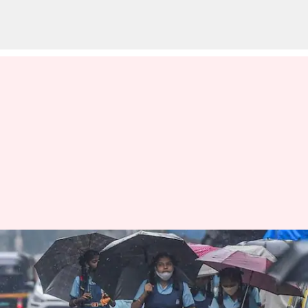
காலாண்டு
விடுமுறைக்குப் பின்
மீண்டும் பள்ளிகள் திறப்பு;