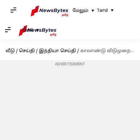
மேலும்
Tamil
Tamil
வீடு
/
செய்தி
/
இந்தியா செய்தி
/
காலாண்டு விடுமுறைக்குப் பின் மீண்டும் பள்ளிகள் திறப்பு; தலைமை ஆசிரியர்களுக்கு பறந்த உத்தரவு
ADVERTISEMENT