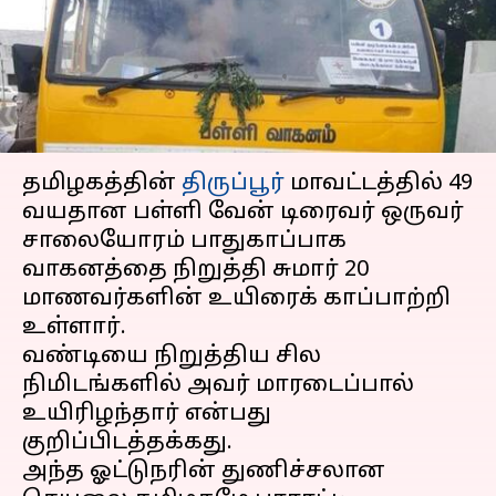
டிரைவரின் குடும்பத்திற்கு
ரூ.5 லட்சம் இழப்பீடு
எழுதியவர்
Jul 26, 2024
06:36 pm
Sindhuja SM
செய்தி முன்னோட்டம்
தமிழகத்தின்
திருப்பூர்
மாவட்டத்தில் 49
வயதான பள்ளி வேன் டிரைவர் ஒருவர்
சாலையோரம் பாதுகாப்பாக
வாகனத்தை நிறுத்தி சுமார் 20
மாணவர்களின் உயிரைக் காப்பாற்றி
உள்ளார்.
வண்டியை நிறுத்திய சில
நிமிடங்களில் அவர் மாரடைப்பால்
உயிரிழந்தார் என்பது
குறிப்பிடத்தக்கது.
அந்த ஓட்டுநரின் துணிச்சலான