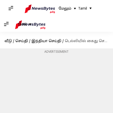
மேலும்
Tamil
Tamil
வீடு
/
செய்தி
/
இந்தியா செய்தி
/
டெல்லியில் கைது செய்யப்பட்ட 3 பயங்கரவாதிகளும் பொறியியல் படித்துவிட்டு பயங்கரவாத பயிற்சி அளித்து வந்ததாக தகவல்
ADVERTISEMENT