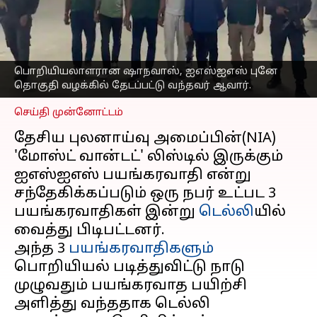
பொறியியல் படித்துவிட்டு
பயங்கரவாத பயிற்சி
அளித்து வந்ததாக தகவல்
எழுதியவர்
Oct 02, 2023
06:15 pm
பொறியியலாளரான ஷாநவாஸ், ஐஎஸ்ஐஎஸ் புனே
Sindhuja SM
தொகுதி வழக்கில் தேடப்பட்டு வந்தவர் ஆவார்.
செய்தி முன்னோட்டம்
தேசிய புலனாய்வு அமைப்பின்(NIA)
'மோஸ்ட் வான்டட்' லிஸ்டில் இருக்கும்
ஐஎஸ்ஐஎஸ் பயங்கரவாதி என்று
சந்தேகிக்கப்படும் ஒரு நபர் உட்பட 3
பயங்கரவாதிகள் இன்று
டெல்லி
யில்
வைத்து பிடிபட்டனர்.
அந்த 3
பயங்கரவாதிகளும்
பொறியியல் படித்துவிட்டு நாடு
முழுவதும் பயங்கரவாத பயிற்சி
அளித்து வந்ததாக டெல்லி