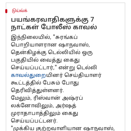
டுய்வ்க்
பயங்கரவாதிகளுக்கு 7
நாட்கள் போலீஸ் காவல்
இந்நிலையில், "சுரங்கப்
பொறியாளரான ஷாநவாஸ்,
தென்கிழக்கு டெல்லியில் ஒரு
பகுதியில் வைத்து கைது
செய்யப்பட்டார்," என்று டெல்லி
காவல்துறை
யினர் செய்தியாளர்
கூட்டத்தில் பேசும் போது
தெரிவித்துள்ளனர்.
மேலும், ரிஸ்வான் அஷ்ரப்
லக்னோவிலும், அர்ஷத்
முராதாபாத்திலும் கைது
செய்யப்பட்டனர்.
"முக்கிய குற்றவாளியான ஷாநவாஸ்,