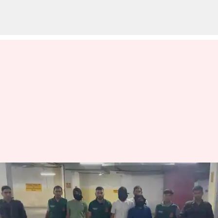
டெல்லியில் கைது
செய்யப்பட்ட 3
பயங்கரவாதிகளும்