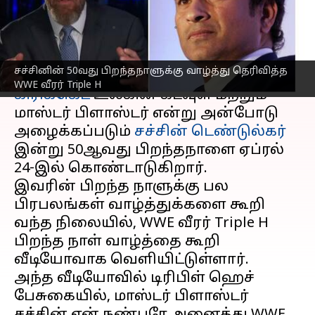
டிரிபிள் ஹெச்! வைரல்
எழுதியவர்
Apr 24, 2023
07:14 pm
Siranjeevi
செய்தி முன்னோட்டம்
சச்சினின் 50வது பிறந்தநாளுக்கு வாழ்த்து தெரிவித்த
WWE வீரர் Triple H
கிரிக்கெட்
உலகின் கடவுள் மற்றும்
மாஸ்டர் பிளாஸ்டர் என்று அன்போடு
அழைக்கப்படும்
சச்சின் டெண்டுல்கர்
இன்று 50ஆவது பிறந்தநாளை ஏப்ரல்
24-இல் கொண்டாடுகிறார்.
இவரின் பிறந்த நாளுக்கு பல
பிரபலங்கள் வாழ்த்துக்களை கூறி
வந்த நிலையில், WWE வீரர் Triple H
பிறந்த நாள் வாழ்த்தை கூறி
வீடியோவாக வெளியிட்டுள்ளார்.
அந்த வீடியோவில் டிரிபிள் ஹெச்
பேசுகையில், மாஸ்டர் பிளாஸ்டர்