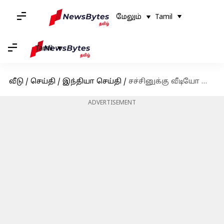
மேலும்
Tamil
Tamil
வீடு
/
செய்தி
/
இந்தியா செய்தி
/
சச்சினுக்கு வீடியோ மூலம் பிறந்தநாள் வாழ்த்து தெரிவித்த WWE வீரர் டிரிபிள் ஹெச்! வைரல்
ADVERTISEMENT