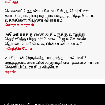
எகிப்து
செகண்ட் ஹேண்ட் பிஎம்டபிள்யூ, மெர்சிடீஸ்
காரா? பராமரிப்பு மற்றும் பழுது குறித்த பொய்
வதந்திகள்; நிபுணர் விளக்கம்
சொகுசு கார்கள்
அமெரிக்கத் துணை அதிபருக்கு வாழ்த்து
தெரிவித்த பிரதமர்! மோடி - ஜே.டி.வேன்ஸ்
தொலைபேசி பேச்சு; பின்னணி என்ன?
நரேந்திர மோடி
உயிருடன் இருக்கிறாரா முஜ்தபா கமேனி?
மருத்துவமனையில் அனுமதி என தகவல்; ஈரான்
வெளியிட்ட ரகசிய வீடியோ
ஈரான்
எங்களை பற்றி
தனியுரிமைக் கொள்கை