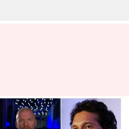
சச்சினுக்கு வீடியோ மூலம்
பிறந்தநாள் வாழ்த்து
தெரிவித்த WWE வீரர்