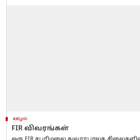
ஊழல்
FIR விவரங்கள்
ஒரு FIR சபரிமலை துவாரபாலக சிலைகளின்