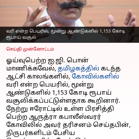
ஏற்படுத்தும் ஓய்வுபெற்ற
ஐ.ஜி. பொன்
மாணிக்கவேல்
எழுதியவர்
Dec 03, 2024
08:02 am
வரி என்ற பெயரில், மூன்று ஆண்டுகளில் 1,153 கோடி
Venkatalakshmi V
ரூபாய் வசூல்
செய்தி முன்னோட்டம்
ஓய்வுபெற்ற ஐ.ஜி. பொன்
மாணிக்கவேல்,
தமிழகத்தில்
கடந்த
ஆட்சி காலங்களில்,
கோவில்களில்
வரி என்ற பெயரில், மூன்று
ஆண்டுகளில் 1,153 கோடி ரூபாய்
வசூலிக்கப்பட்டுள்ளதாக கூறினார்.
நேற்று ஈரோட்டில் உள்ள பிரசித்தி
பெற்ற ஆருத்ரா கபாலீஸ்வரர்
கோவிலில் அவர் தரிசனம் செய்தபின்,
நிருபர்களிடம் பேசிய