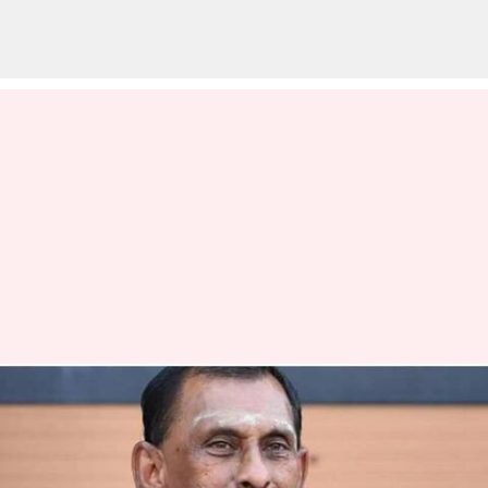
தமிழக கோவில்களில்
கோடிக்கணக்கில்
கொள்ளை: அதிர்ச்சி