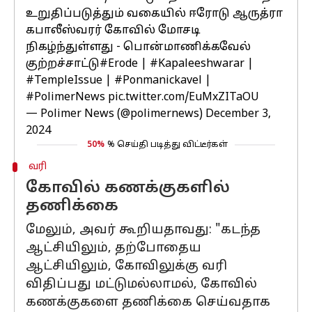
உறுதிப்படுத்தும் வகையில் ஈரோடு ஆருத்ரா
கபாலீஸ்வரர் கோவில் மோசடி
நிகழ்ந்துள்ளது - பொன்மாணிக்கவேல்
குற்றச்சாட்டு
#Erode
|
#Kapaleeshwarar
|
#TempleIssue
|
#Ponmanickavel
|
#PolimerNews
pic.twitter.com/EuMxZITaOU
— Polimer News (@polimernews)
December 3,
2024
50%
% செய்தி படித்து விட்டீர்கள்
வரி
கோவில் கணக்குகளில்
தணிக்கை
மேலும், அவர் கூறியதாவது: "கடந்த
ஆட்சியிலும், தற்போதைய
ஆட்சியிலும், கோவிலுக்கு வரி
விதிப்பது மட்டுமல்லாமல், கோவில்
கணக்குகளை தணிக்கை செய்வதாக