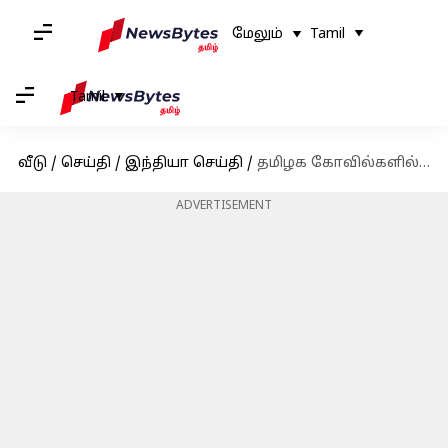
மேலும்
Tamil
Tamil
வீடு
/
செய்தி
/
இந்தியா செய்தி
/
தமிழக கோவில்களில் கோடிக்கணக்கில் கொள்ளை: அதிர்ச்சி ஏற்படுத்தும் ஓய்வுபெற்ற ஐ.ஜி. பொன் மாணிக்கவேல்
ADVERTISEMENT