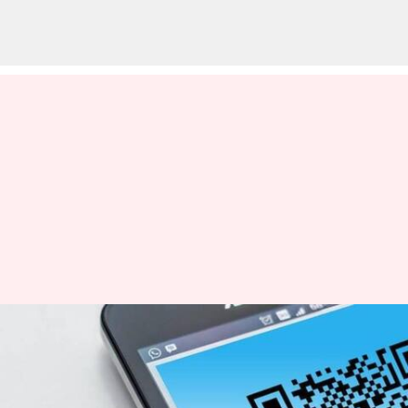
அயோத்தி ராமர் கோவில்
திறப்பு விழா: QR குறியீடு
நன்கொடை மோசடி