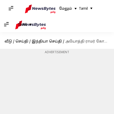
மேலும்
Tamil
Tamil
வீடு
/
செய்தி
/
இந்தியா செய்தி
/
அயோத்தி ராமர் கோவில் திறப்பு விழா: QR குறியீடு நன்கொடை மோசடி குறித்த எச்சரிக்கை
ADVERTISEMENT