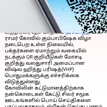
குறித்த எச்சரிக்கை
எழுதியவர்
Dec 31, 2023
05:30 pm
Sindhuja SM
செய்தி முன்னோட்டம்
உத்திரபிரதேச மாநிலம்
அயோத்தி
யில்
ராமர் கோவில் கும்பாபிஷேக விழா
நடைபெற உள்ள நிலையில்,
பக்தர்களை ஏமாற்றும் வகையில்
நடக்கும் QR குறியீடுகள் மோசடி
குறித்து வலதுசாரி அமைப்பான
விஷ்வ ஹிந்து பரிஷத்(VHP)
பொதுமக்களுக்கு எச்சரிக்கை
விடுத்துள்ளது.
கோவிலின் கட்டுமானத்திற்காக
நன்கொடைகள் கேட்டு சிலர் சமூக
ஊடகங்களில் பொய் செய்திகளை