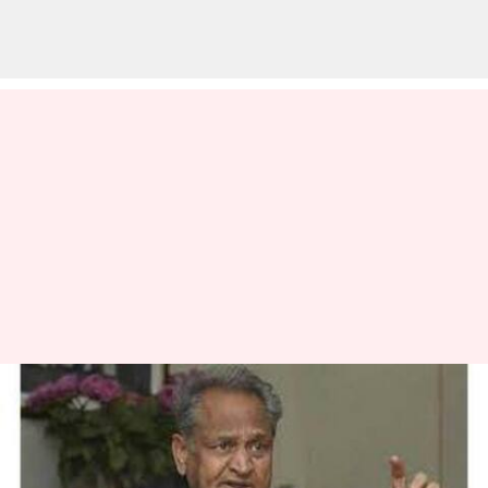
ராஜஸ்தான் மாநில
முதல்வர் அசோக்
கெலாட்'க்கு கொரோனா