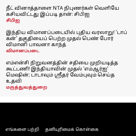
நீட் வினாத்தாளை NTA நிபுணர்கள் வெளியே
கசியவிட்டது இப்படி தான்: சிபிஐ
சிபிஐ
இந்திய விமானப்படையில் புதிய வரலாறு! 'டாப்
கன்' தகுதியைப் பெற்ற முதல் பெண் போர்
விமானி பாவனா காந்த்
விமானப்படை
எம்என்சி நிறுவனத்தின் சதியை முறியடித்த
கூட்டணி! இந்தியாவின் முதல் 'எம்ஆர்ஐ'
மெஷின்; டாடாவும் ஸ்ரீதர் வேம்புவும் செய்த
உதவி
மருத்துவத்துறை
எங்களை பற்றி
தனியுரிமைக் கொள்கை