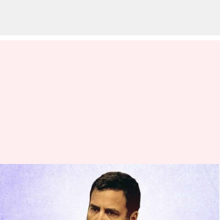
ராகுல் காந்தியின்
தண்டனைக்கு
இடைக்கால தடை: பாட்னா