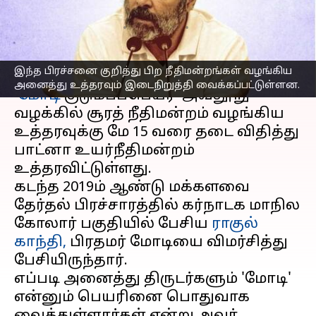
உயர் நீதிமன்றம் உத்தரவு
எழுதியவர்
Apr 24, 2023
03:56 pm
Sindhuja SM
செய்தி முன்னோட்டம்
இந்த பிரச்சனை குறித்து பிற நீதிமன்றங்கள் வழங்கிய
அனைத்து உத்தரவும் இடைநிறுத்தி வைக்கப்பட்டுள்ளன.
'
மோடி
குடும்பப்பெயர்' அவதூறு
வழக்கில் சூரத் நீதிமன்றம் வழங்கிய
உத்தரவுக்கு மே 15 வரை தடை விதித்து
பாட்னா உயர்நீதிமன்றம்
உத்தரவிட்டுள்ளது.
கடந்த 2019ம் ஆண்டு மக்களவை
தேர்தல் பிரச்சாரத்தில் கர்நாடக மாநில
கோலார் பகுதியில் பேசிய
ராகுல்
காந்தி,
பிரதமர் மோடியை விமர்சித்து
பேசியிருந்தார்.
எப்படி அனைத்து திருடர்களும் 'மோடி'
என்னும் பெயரினை பொதுவாக