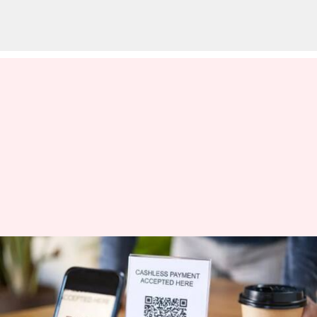
பேக்கரியில் கியூஆர்
கோடை ஸ்கேன் செய்து
ரூ.2.3 லட்சம் இழந்த புனே