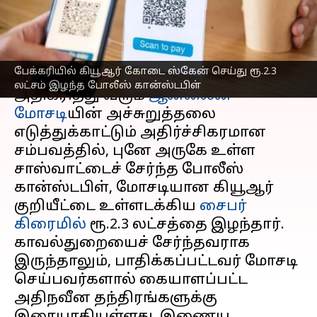
போலீஸ் கான்ஸ்டபிள்
எழுதியவர்
Dec 16, 2024
07:54 pm
Sekar Chinnappan
செய்தி முன்னோட்டம்
பேக்கரியில் கியூஆர் கோடை ஸ்கேன் செய்து ரூ.2.3
லட்சம் இழந்த போலீஸ் கான்ஸ்டபிள்
அதிகரித்து வரும்
ஆன்லைன்
மோசடி
யின் அச்சுறுத்தலை
எடுத்துக்காட்டும் அதிர்ச்சிகரமான
சம்பவத்தில், புனே அருகே உள்ள
சாஸ்வாட்டைச் சேர்ந்த போலீஸ்
கான்ஸ்டபிள், மோசடியான கியூஆர்
குறியீட்டை உள்ளடக்கிய
சைபர்
கிரைமில்
ரூ.2.3 லட்சத்தை இழந்தார்.
காவல்துறையைச் சேர்ந்தவராக
இருந்தாலும், பாதிக்கப்பட்டவர் மோசடி
செய்பவர்களால் கையாளப்பட்ட
அதிநவீன தந்திரங்களுக்கு