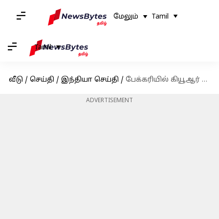
மேலும்
Tamil
Tamil
வீடு
/
செய்தி
/
இந்தியா செய்தி
/
பேக்கரியில் கியூஆர் கோடை ஸ்கேன் செய்து ரூ.2.3 லட்சம் இழந்த புனே போலீஸ் கான்ஸ்டபிள்
ADVERTISEMENT