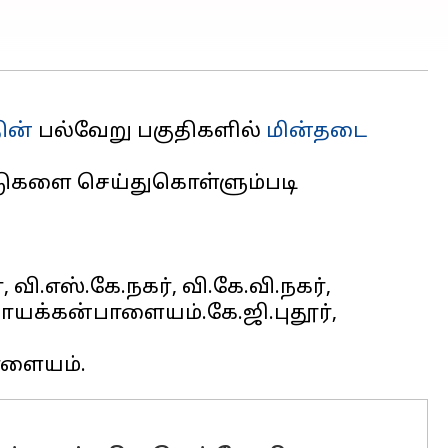
ின்
பல்வேறு பகுதிகளில்
மின்தடை
பாடுகளை செய்துகொள்ளும்படி
.எஸ்.கே.நகர், வி.கே.வி.நகர்,
நாயக்கன்பாளையம்.கே.ஜி.புதூர்,