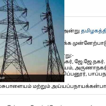
கட்கிழமை (செப்டம்பர் 9) அன்று
தமிழகத்த
ாரியம்
அறிவித்துள்ளது.
திகளைச் சேர்ந்த மக்கள் தக்க முன்னேற்
ர், அப்பநாயக்கன்பாளையம், அருணாநகர், வி
 பன்னிமடை, தாளியூர், திப்பனூர், பாப்ப
கள்