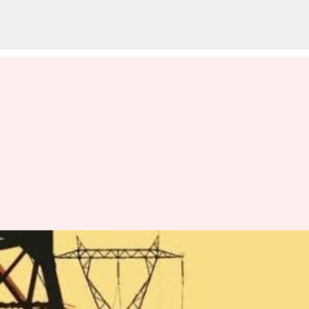
உங்கள் ஏரியாவில் நாளை
(செப்டம்பர் 2) மின்தடை
இருக்கிறதா என