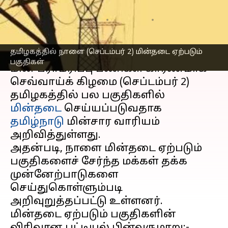
தெரிந்துகொள்ளுங்கள்
எழுதியவர்
Sep 01, 2025
05:05 pm
Sekar Chinnappan
செய்தி முன்னோட்டம்
தமிழகத்தில் நாளை (செப்டம்பர் 2) மின்தடை ஏற்படும்
பகுதிகள்
மின் பராமரிப்பு பணிகள் காரணமாக
செவ்வாய்க் கிழமை (செப்டம்பர் 2)
தமிழகத்தில் பல பகுதிகளில்
மின்தடை
செய்யப்படுவதாக
தமிழ்நாடு
மின்சார வாரியம்
அறிவித்துள்ளது.
அதன்படி, நாளை மின்தடை ஏற்படும்
பகுதிகளைச் சேர்ந்த மக்கள் தக்க
முன்னேற்பாடுகளை
செய்துகொள்ளும்படி
அறிவுறுத்தப்பட்டு உள்ளனர்.
மின்தடை ஏற்படும் பகுதிகளின்