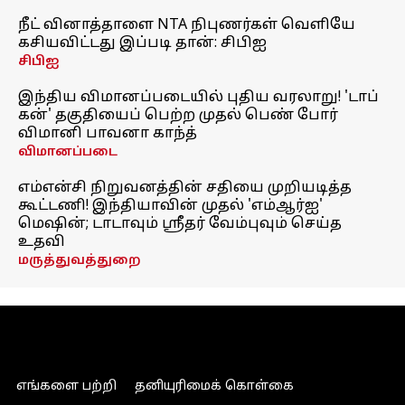
நீட் வினாத்தாளை NTA நிபுணர்கள் வெளியே
கசியவிட்டது இப்படி தான்: சிபிஐ
சிபிஐ
இந்திய விமானப்படையில் புதிய வரலாறு! 'டாப்
கன்' தகுதியைப் பெற்ற முதல் பெண் போர்
விமானி பாவனா காந்த்
விமானப்படை
எம்என்சி நிறுவனத்தின் சதியை முறியடித்த
கூட்டணி! இந்தியாவின் முதல் 'எம்ஆர்ஐ'
மெஷின்; டாடாவும் ஸ்ரீதர் வேம்புவும் செய்த
உதவி
மருத்துவத்துறை
எங்களை பற்றி
தனியுரிமைக் கொள்கை