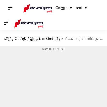
மேலும்
Tamil
Tamil
வீடு
/
செய்தி
/
இந்தியா செய்தி
/
உங்கள் ஏரியாவில் நாளை (செப்டம்பர் 2) மின்தடை இருக்கிறதா என தெரிந்துகொள்ளுங்கள்
ADVERTISEMENT