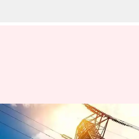
உங்கள் ஏரியாவில் நாளை
(அக்டோபர் 14) மின்தடை
இருக்கிறதா என