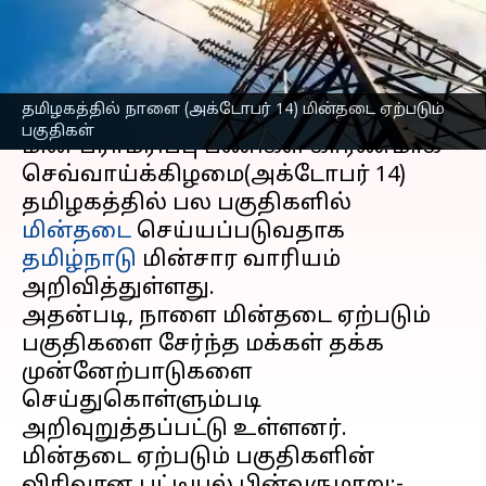
தெரிந்துகொள்ளுங்கள்
எழுதியவர்
Oct 13, 2025
12:34 pm
Sekar Chinnappan
செய்தி முன்னோட்டம்
தமிழகத்தில் நாளை (அக்டோபர் 14) மின்தடை ஏற்படும்
பகுதிகள்
மின் பராமரிப்பு பணிகள் காரணமாக
செவ்வாய்க்கிழமை(அக்டோபர் 14)
தமிழகத்தில் பல பகுதிகளில்
மின்தடை
செய்யப்படுவதாக
தமிழ்நாடு
மின்சார வாரியம்
அறிவித்துள்ளது.
அதன்படி, நாளை மின்தடை ஏற்படும்
பகுதிகளை சேர்ந்த மக்கள் தக்க
முன்னேற்பாடுகளை
செய்துகொள்ளும்படி
அறிவுறுத்தப்பட்டு உள்ளனர்.
மின்தடை ஏற்படும் பகுதிகளின்