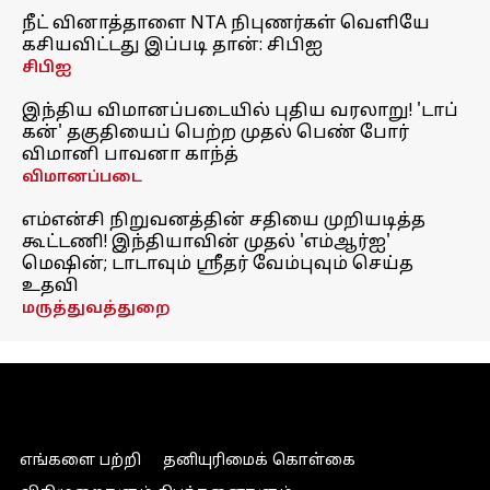
நீட் வினாத்தாளை NTA நிபுணர்கள் வெளியே
கசியவிட்டது இப்படி தான்: சிபிஐ
சிபிஐ
இந்திய விமானப்படையில் புதிய வரலாறு! 'டாப்
கன்' தகுதியைப் பெற்ற முதல் பெண் போர்
விமானி பாவனா காந்த்
விமானப்படை
எம்என்சி நிறுவனத்தின் சதியை முறியடித்த
கூட்டணி! இந்தியாவின் முதல் 'எம்ஆர்ஐ'
மெஷின்; டாடாவும் ஸ்ரீதர் வேம்புவும் செய்த
உதவி
மருத்துவத்துறை
எங்களை பற்றி
தனியுரிமைக் கொள்கை