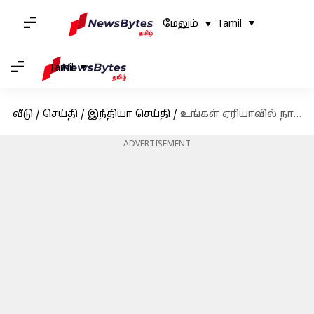
மேலும்
Tamil
Tamil
வீடு
/
செய்தி
/
இந்தியா செய்தி
/
உங்கள் ஏரியாவில் நாளை (அக்டோபர் 14) மின்தடை இருக்கிறதா என தெரிந்துகொள்ளுங்கள்
ADVERTISEMENT