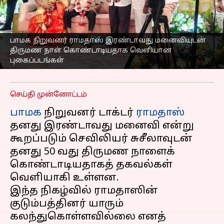
நாள் கொண்டாடியதாக
வெளியான
புகைப்படங்கள்; பின்னணி
பாமக நிறுவனர் ராமதாஸ் இரண்டாவது மனைவியுடன்
என்ன?
திருமண நாள் கொண்டாடியதாக வெளியான
புகைப்படங்கள்
எழுதியவர்
Aug 30, 2025
11:55 am
Sekar Chinnappan
செய்தி முன்னோட்டம்
பாமக
நிறுவனர் டாக்டர்
ராமதாஸ்
தனது இரண்டாவது மனைவி என்று
கூறப்படும் செவிலியர் சுசீலாவுடன்
தனது 50 வது திருமண நாளைக்
கொண்டாடியதாகத் தகவல்கள்
வெளியாகி உள்ளன.
இந்த நிகழ்வில் ராமதாஸின்
குடும்பத்தினர் யாரும்
கலந்துகொள்ளவில்லை எனத்