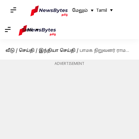
மேலும்
Tamil
Tamil
வீடு
/
செய்தி
/
இந்தியா செய்தி
/
பாமக நிறுவனர் ராமதாஸ் இரண்டாவது மனைவியுடன் திருமண நாள் கொண்டாடியதாக வெளியான புகைப்படங்கள்; பின்னணி என்ன?
ADVERTISEMENT