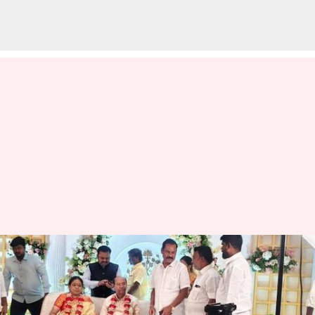
பாமக நிறுவனர் ராமதாஸ்
இரண்டாவது
மனைவியுடன் திருமண