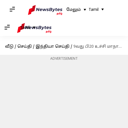
மேலும்
Tamil
Tamil
வீடு
/
செய்தி
/
இந்தியா செய்தி
/
9வது பி20 உச்சி மாநாட்டினை துவக்கி வைத்த பிரதமர் மோடி உரை
ADVERTISEMENT