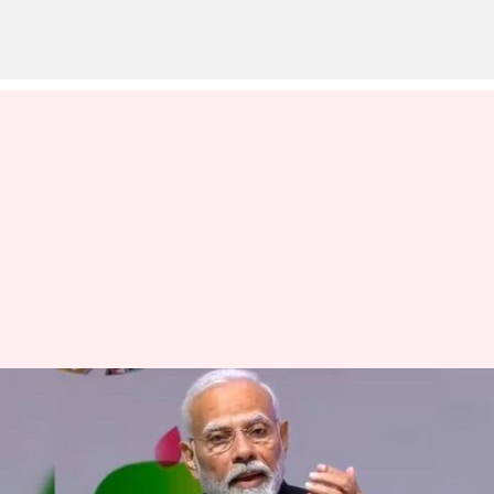
9வது பி20 உச்சி
மாநாட்டினை துவக்கி
வைத்த பிரதமர் மோடி