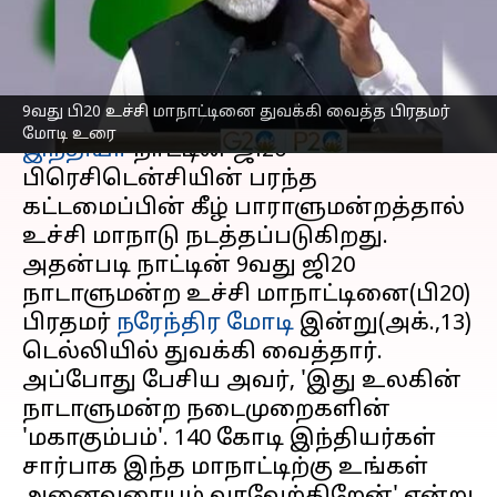
உரை
எழுதியவர்
Oct 13, 2023
03:56 pm
Nivetha P
செய்தி முன்னோட்டம்
9வது பி20 உச்சி மாநாட்டினை துவக்கி வைத்த பிரதமர்
மோடி உரை
இந்தியா
நாட்டின் ஜி20
பிரெசிடென்சியின் பரந்த
கட்டமைப்பின் கீழ் பாராளுமன்றத்தால்
உச்சி மாநாடு நடத்தப்படுகிறது.
அதன்படி நாட்டின் 9வது ஜி20
நாடாளுமன்ற உச்சி மாநாட்டினை(பி20)
பிரதமர்
நரேந்திர மோடி
இன்று(அக்.,13)
டெல்லியில் துவக்கி வைத்தார்.
அப்போது பேசிய அவர், 'இது உலகின்
நாடாளுமன்ற நடைமுறைகளின்
'மகாகும்பம்'. 140 கோடி இந்தியர்கள்
சார்பாக இந்த மாநாட்டிற்கு உங்கள்