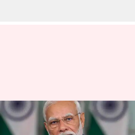
டிஜிட்டல் அரெஸ்ட்
மோசடியில் சிக்காமல்
தவிர்க்க என்ன செய்ய