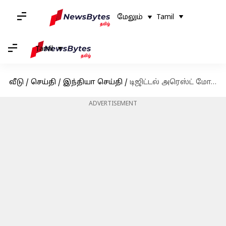
மேலும்
Tamil
Tamil
வீடு
/
செய்தி
/
இந்தியா செய்தி
/
டிஜிட்டல் அரெஸ்ட் மோசடியில் சிக்காமல் தவிர்க்க என்ன செய்ய வேண்டும்? மான் கி பாத் உரையில் பிரதமர் மோடி அறிவுறுத்தல்
ADVERTISEMENT