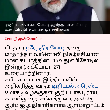
வேண்டும்? மான் கி பாத்
உரையில் பிரதமர் மோடி
அறிவுறுத்தல்
எழுதியவர்
Oct 27, 2024
12:38 pm
டிஜிட்டல் அரெஸ்ட் மோசடி குறித்து மான் கி பாத்
Sekar Chinnappan
உரையில் பிரதமர் மோடி எச்சரிக்கை
செய்தி முன்னோட்டம்
பிரதமர்
நரேந்திர மோடி
தனது
மாதாந்திர வானொலி நிகழ்ச்சியான
மான் கி பாத்தின் 115வது எபிசோடில்,
இன்று (அக்டோபர் 27)
உரையாற்றினார்.
சமீப காலமாக இந்தியாவில்
அதிகரித்து வரும்
டிஜிட்டல் அரெஸ்ட்
மோசடி வழக்குகள், குறிப்பாக டிராய்,
காவல்துறை, சுங்கத்துறை அல்லது
ஆர்பிஐ அதிகாரிகளாக ஆள்மாறாட்டம்