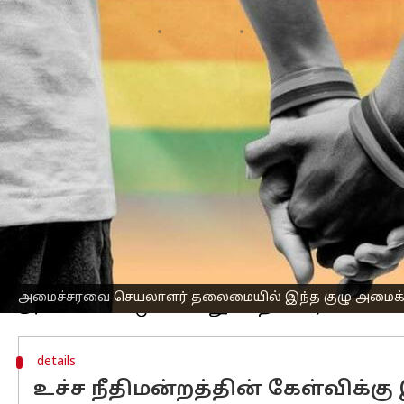
எழுதியவர்
May 03, 2023
01:23 pm
Sindhuja SM
செய்தி முன்னோட்டம்
LGBTQIA+ சமூகத்தின் "உண்மையான மனிதக
நீதிமன்ற
த்தில் மத்திய அரசு இன்று(மே 3
ஒரே பாலின திருமணங்களுக்கு சட்டப்பூர்
மனுக்கள் மீதான விசாரணையின் போது ம
கூட்டு வங்கிக் கணக்கைத் திறப்பது, இ
பாலினத் தம்பதிகள் அன்றாட வாழ்க்கை
மத்திய அரசு
சார்பில் ஆஜரான சொலிசிட
அமைச்சரவை செயலாளர் தலைமையில் இந்த குழு அமைக்க
details
உச்ச நீதிமன்றத்தின் கேள்விக்க