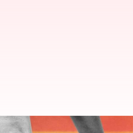
LGBTQIA+ சமூகப் பிரச்சனை
மத்திய அரசு