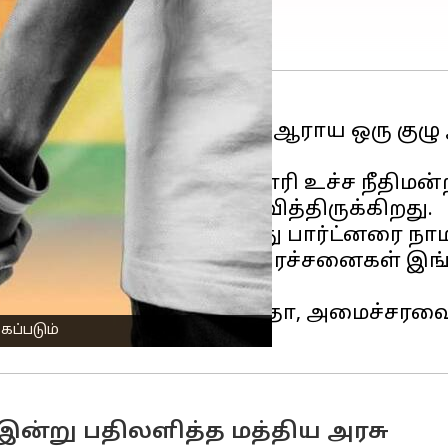
் கவலைகள்" குறித்து ஆராய ஒரு குழு அம
) தெரிவித்துள்ளது.
வ அங்கீகாரம் வழங்க கோரி உச்ச நீதிமன்றத
த்திய அரசு இதை தெரிவித்திருக்கிறது.
ன்சூரன்ஸ் பாலிசியில் தனது பார்ட்னரை ந
யில் எதிர்கொள்ளும் பல பிரச்சனைகள் இ
்டர் ஜெனரல் துஷார் மேத்தா, அமைச்சரவ
ப்படும்
ு இன்று பதிலளித்த மத்திய அரசு