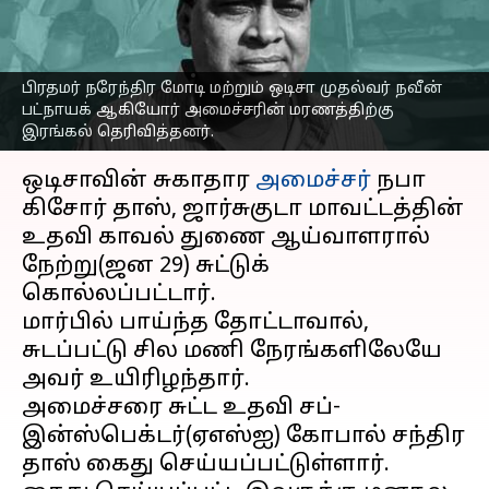
அமைச்சர் நபா கிசோர்
தாஸ்
எழுதியவர்
Jan 30, 2023
03:14 pm
Sindhuja SM
பிரதமர் நரேந்திர மோடி மற்றும் ஒடிசா முதல்வர் நவீன்
பட்நாயக் ஆகியோர் அமைச்சரின் மரணத்திற்கு
இரங்கல் தெரிவித்தனர்.
செய்தி முன்னோட்டம்
ஒடிசாவின் சுகாதார
அமைச்சர்
நபா
கிசோர் தாஸ், ஜார்சுகுடா மாவட்டத்தின்
உதவி காவல் துணை ஆய்வாளரால்
நேற்று(ஜன 29) சுட்டுக்
கொல்லப்பட்டார்.
மார்பில் பாய்ந்த தோட்டாவால்,
சுடப்பட்டு சில மணி நேரங்களிலேயே
அவர் உயிரிழந்தார்.
அமைச்சரை சுட்ட உதவி சப்-
இன்ஸ்பெக்டர்(ஏஎஸ்ஐ) கோபால் சந்திர
தாஸ் கைது செய்யப்பட்டுள்ளார்.