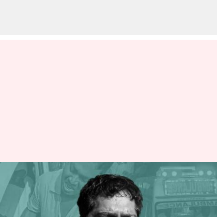
காவல்துறை
அதிகாரியால் சுட்டுக்
கொல்லப்பட்ட ஒடிசா