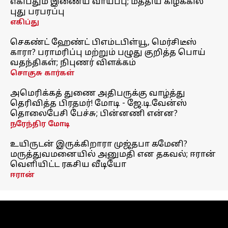
எகிப்தும் இணைய வாய்ப்பு; மத்திய கிழக்கில்
புது பரபரப்பு
எகிப்து
செகண்ட் ஹேண்ட் பிஎம்டபிள்யூ, மெர்சிடீஸ்
காரா? பராமரிப்பு மற்றும் பழுது குறித்த பொய்
வதந்திகள்; நிபுணர் விளக்கம்
சொகுசு கார்கள்
அமெரிக்கத் துணை அதிபருக்கு வாழ்த்து
தெரிவித்த பிரதமர்! மோடி - ஜே.டி.வேன்ஸ்
தொலைபேசி பேச்சு; பின்னணி என்ன?
நரேந்திர மோடி
உயிருடன் இருக்கிறாரா முஜ்தபா கமேனி?
மருத்துவமனையில் அனுமதி என தகவல்; ஈரான்
வெளியிட்ட ரகசிய வீடியோ
ஈரான்