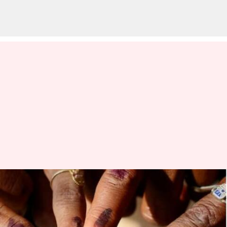
கர்நாடக தேர்தல்களில்
தொடர்ந்து
தோல்வியடையும் 92