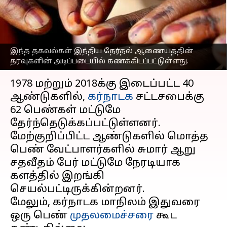
சதவீத பெண்
வேட்பாளர்கள்
எழுதியவர்
May 09, 2023
11:19 am
Sindhuja SM
இந்த தகவல்கள் இந்திய தேர்தல் ஆணையத்தின்
தரவுகளின் அடிப்படையில் கணக்கிடப்பட்டுள்ளது.
செய்தி முன்னோட்டம்
1978 மற்றும் 2018க்கு இடைப்பட்ட 40
ஆண்டுகளில்,
கர்நாடக
சட்டசபைக்கு
62 பெண்கள் மட்டுமே
தேர்ந்தெடுக்கப்பட்டுள்ளனர்.
மேற்குறிப்பிட்ட ஆண்டுகளில் மொத்த
பெண் வேட்பாளர்களில் சுமார் ஆறு
சதவீதம் பேர் மட்டுமே நேரடியாக
களத்தில் இறங்கி
செயல்பட்டிருக்கின்றனர்.
மேலும், கர்நாடக மாநிலம் இதுவரை
ஒரு பெண்
முதலமைச்சரை
கூட