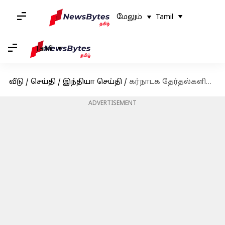
மேலும்
Tamil
Tamil
வீடு
/
செய்தி
/
இந்தியா செய்தி
/
கர்நாடக தேர்தல்களில் தொடர்ந்து தோல்வியடையும் 92 சதவீத பெண் வேட்பாளர்கள்
ADVERTISEMENT